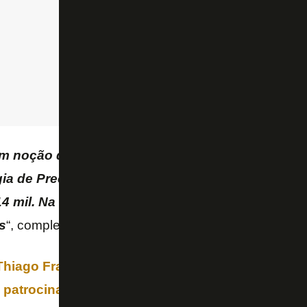
em noção de valor… Investimos R$ 600 mil na ca
gia de Preço (empresa que vendemos no final do 
 mil. Na época [2019], era muito importante par
s
“, completou.
hiago Franklin, do “Canal do TF”, entre os cont
patrocinadores do uniforme Centrum, Estrela Bet,