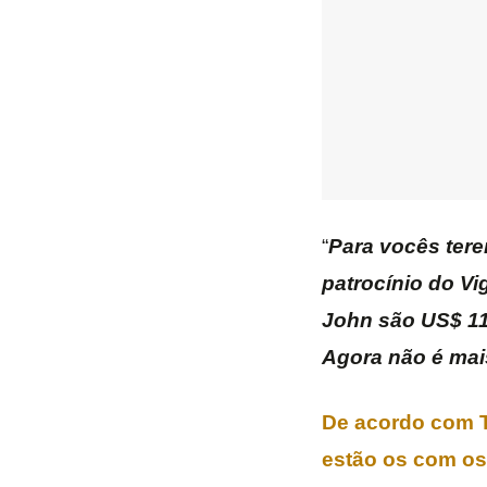
“
Para vocês ter
patrocínio do Vi
John são US$ 114
Agora não é mai
De acordo com T
estão os com os 