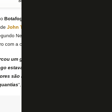
Siga o FogãoNET
no Google Discover
do
Botafogo
, o empresário, influenciador e
youtuber
 de
John Textor
de romper contratos de patrocínio
egundo Neto, os valores eram muito baixos se consi
iro com a chegada do novo investidor.
rcou um golaço aqui. Os patrocinadores eram ne
go estava lutando pra sobreviver. Agora que há 
alores são MUITO baixos. É melhor ter a camisa l
quantias
“, escreveu Felipe Neto no
Twitter
.