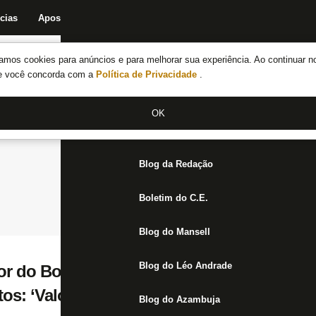
cias
Apostas
Fórum
Blog da Redação
Boletim do C.E.
Fechar menu principal
amos cookies para anúncios e para melhorar sua experiência. Ao continuar n
Notícias do Botafogo
te você concorda com a
Política de Privacidade
.
Fórum
OK
Jogos
Blog da Redação
Boletim do C.E.
Blog do Mansell
Blog do Léo Andrade
r do Botafogo, Felipe Neto apoia decisão 
os: ‘Valores muito baixos’
Blog do Azambuja