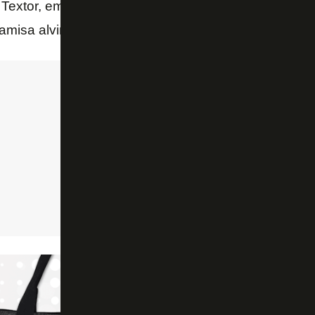
 Textor, em vias de assinar a compra de 90% da
SA
camisa alvinegra.