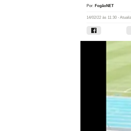
Por:
FogãoNET
14/02/22 às 11:30
- Atual