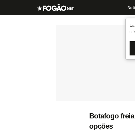
Notí
Us
si
Botafogo freia
opções