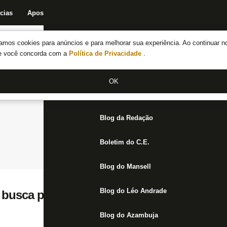
cias
Apostas
Fórum
Blog da Redação
Boletim do C.E.
Fechar menu principal
amos cookies para anúncios e para melhorar sua experiência. Ao continuar n
Notícias do Botafogo
te você concorda com a
Política de Privacidade
.
Fórum
OK
Jogos
Blog da Redação
Boletim do C.E.
Blog do Mansell
Blog do Léo Andrade
 busca por camisa 10 e tenta soluções inte
Blog do Azambuja