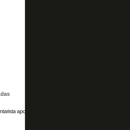
adas
arista aponta erro de Raul em gol contra de Ferraresi em