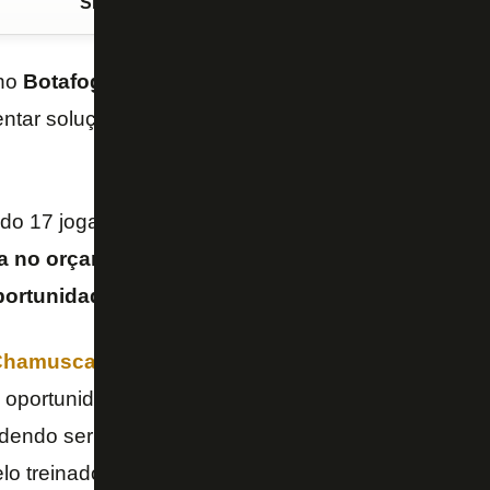
Siga o FogãoNET
no Google Discover
 no
Botafogo
, a contratação de um camisa 10 não es
entar soluções internas para a posição de meia-arm
tado 17 jogadores e ter o atacante
Diego Gonçalves
a no orçamento para acertar com mais um meia. 
ortunidade de negócio
.
Chamusca
terá que encontrar uma solução interna.
s oportunidades a
Marco Antônio
e
Felipe Ferreira
,
endo ser usados no setor.
Cesinha
é outro meia d
o treinador.