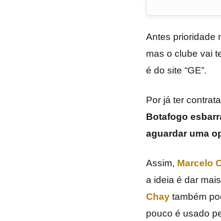
Antes prioridade
mas o clube vai t
é do site “GE”.
Por já ter contra
Botafogo esbarr
aguardar uma op
Assim,
Marcelo 
a ideia é dar mai
Chay
também pod
pouco é usado pel