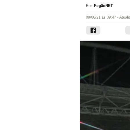
Por:
FogãoNET
09/06/21 às 09:47
- Atual