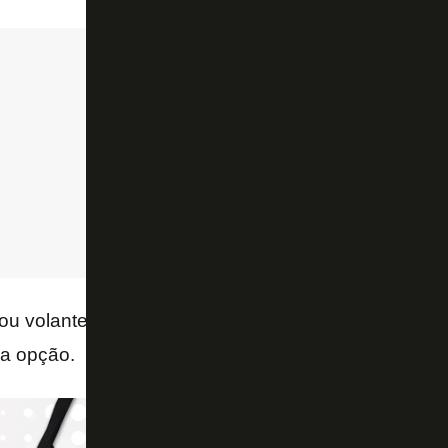
ou volantes mais adiantados, como
Pedro Castro
ra opção.