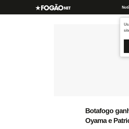
Notí
Us
si
Botafogo gan
Oyama e Patri