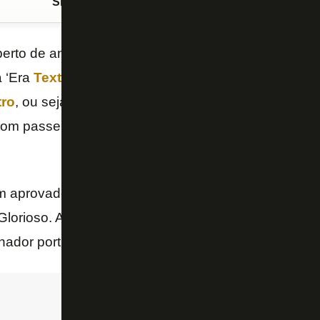
Siga o FogãoNET
no Google Discover
erto de anunciar
Luís Oyama
e
Patrick de Paula
c
a ‘Era
Textor
‘. Os jogadores chegam com o perfil de
tro
, ou seja, propõem o jogo, desempenham bem o p
om passe. Características que faltam ao Glorioso n
ram aprovados em exames médicos e aguardam para
lorioso. A princípio, a dupla chega para ser titular 
nador português, que deve chegar até esta sexta-fei