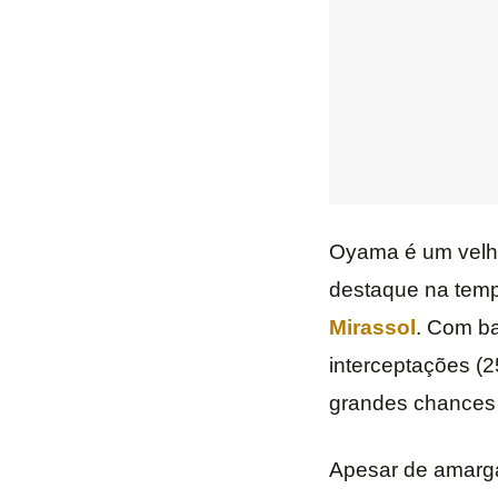
Oyama é um velho
destaque na temp
Mirassol
. Com ba
interceptações (
grandes chances cr
Apesar de amarga