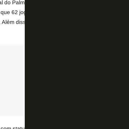
al do Palmeiras. Também com base no SofaScore, a c
que 62 jogos como titular. Marcou oito gols, deu três
. Além disso, recuperou 411 bolas, fez 108 desarme
 com status de estrela, conhece a grandeza do Bota