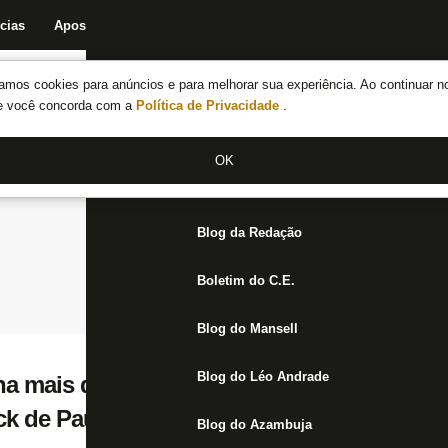
cias
Apostas
Fórum
Blog da Redação
Boletim do C.E.
Fechar menu principal
amos cookies para anúncios e para melhorar sua experiência. Ao continuar n
Notícias do Botafogo
te você concorda com a
Política de Privacidade
.
Fórum
OK
Jogos
Blog da Redação
Boletim do C.E.
Blog do Mansell
Blog do Léo Andrade
ha mais qualidade no meio-campo com che
ck de Paula
Blog do Azambuja