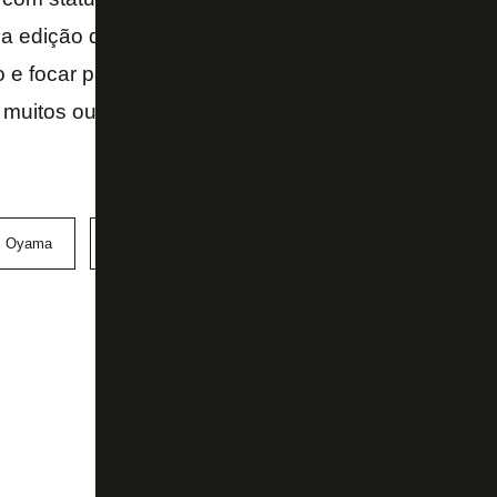
a edição da Libertadores. No entanto, é fato que par
ro e focar para desempenhar o bom futebol que o fez
muitos outros.
s Oyama
Patrick de Paula