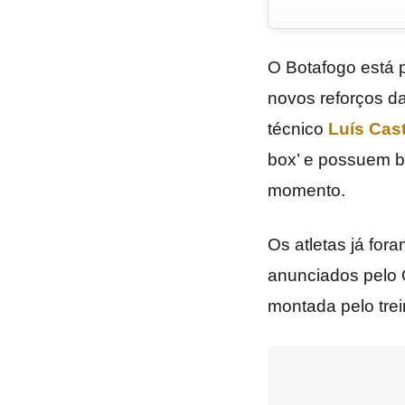
O Botafogo está p
novos reforços d
técnico
Luís Cas
box’ e possuem b
momento.
Os atletas já fo
anunciados pelo G
montada pelo trei