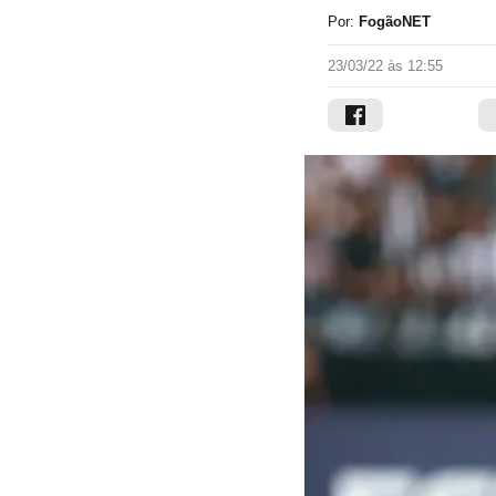
Por:
FogãoNET
23/03/22 às 12:55