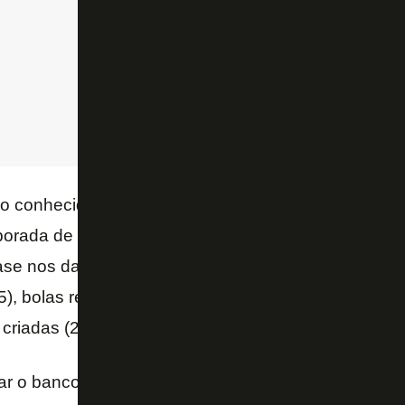
 conhecido da torcida botafoguense. O meia foi um 
orada de 2021 e, agora, também é no Campeonato 
se nos dados do SofaScore, ele é líder em desarme
25), bolas recuperadas (73), duelos ganhos (62) e 
iadas (2), passes certos no terço final (96) e dribles
r o banco de reservas no
Palmeiras
, Patrick tem 