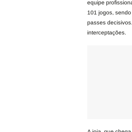
equipe profission
101 jogos, sendo 
passes decisivos
interceptações.
A joia, que chega