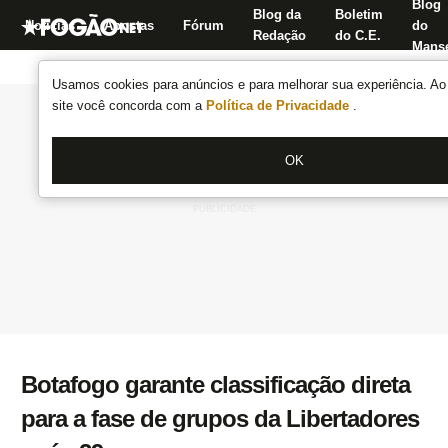
Blog
Blog da
Boletim
Notícias
Apostas
Fórum
do
Redação
do C.E.
Manse
Usamos cookies para anúncios e para melhorar sua experiência. Ao 
site você concorda com a
Política de Privacidade
.
OK
Botafogo garante classificação direta
para a fase de grupos da Libertadores