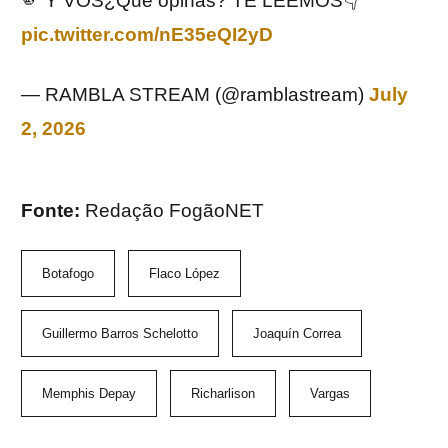
🫵 Y VOS¿Qué opinas? TE LEEMOS👇
pic.twitter.com/nE35eQI2yD
— RAMBLA STREAM (@ramblastream)
July
2, 2026
Fonte:
Redação FogãoNET
Botafogo
Flaco López
Guillermo Barros Schelotto
Joaquín Correa
Memphis Depay
Richarlison
Vargas