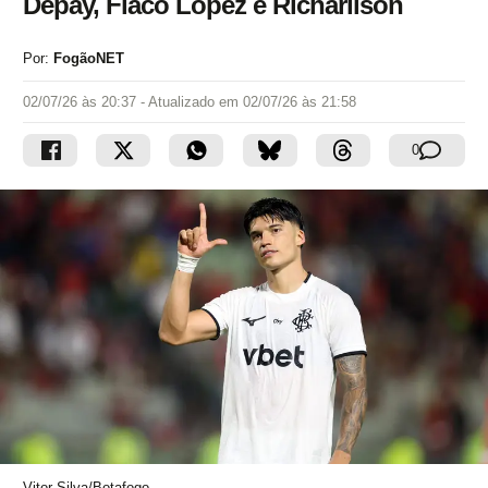
Depay, Flaco López e Richarlison
Por:
FogãoNET
02/07/26 às 20:37
- Atualizado em
02/07/26 às 21:58
0
Vitor Silva/Botafogo