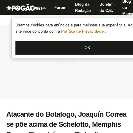
Blog
Blog da
Boletim
Notícias
Apostas
Fórum
do
Redação
do C.E.
Manse
Usamos cookies para anúncios e para melhorar sua experiência. Ao 
site você concorda com a
Política de Privacidade
.
OK
Atacante do Botafogo, Joaquín Correa
se põe acima de Schelotto, Memphis