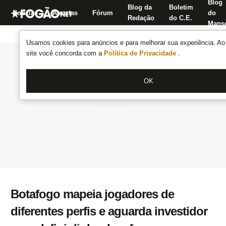
Blog
Blog da
Boletim
Notícias
Apostas
Fórum
do
Redação
do C.E.
Manse
Usamos cookies para anúncios e para melhorar sua experiência. Ao 
site você concorda com a
Política de Privacidade
.
OK
Botafogo mapeia jogadores de
diferentes perfis e aguarda investidor