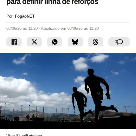
para definir linha de reforços
Por:
FogãoNET
03/06/26 às 11:20
- Atualizado em
03/06/26 às 11:20
0
Vítor Silva/Botafogo