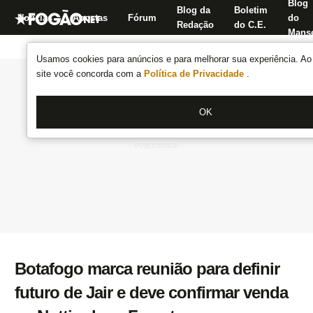
Blog
Blog da
Boletim
Notícias
Apostas
Fórum
do
Redação
do C.E.
Manse
Usamos cookies para anúncios e para melhorar sua experiência. Ao 
site você concorda com a
Política de Privacidade
.
OK
Botafogo marca reunião para definir
futuro de Jair e deve confirmar venda