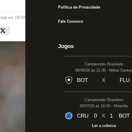
Política de Privacidade
izado em
18/10/22 às 16:11
Fale Conosco
Jogos
Campeonato Brasileiro
08/08/26 às 21:00 - Nilton Santo
BOT
X
FLU
Campeonato Brasileiro
26/07/26 às 16:00 - Mineirão
CRU
0
X
1
BOT
Ler a crônica