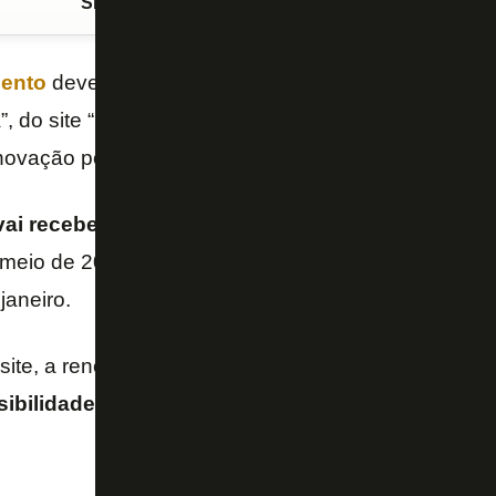
Siga o FogãoNET
no Google Discover
ento
deve mesmo permanecer no
Botafogo
. Segu
, do site “UOL” nesta terça-feira (18/10), o clube n
ovação por mais cinco anos.
ai receber aumento salarial pelo novo contrato
. 
meio de 2023, o que significaria que poderia assina
janeiro.
site, a renovação era uma vontade do empresário 
ibilidade de empréstimo para clubes europeus 