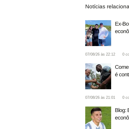
Notícias relacion
Ex-Bot
econô
07/08/26 às 22:12
0
c
Coment
é cont
07/08/26 às 21:01
0
c
Blog: 
econô