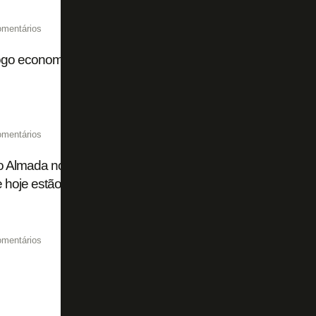
omentários
go economiza cerca de R$ 5 milhões na folha salarial com
omentários
 Almada no River Plate: 50% dos direitos que eram do Bot
 hoje estão sob posse de dois fundos
omentários