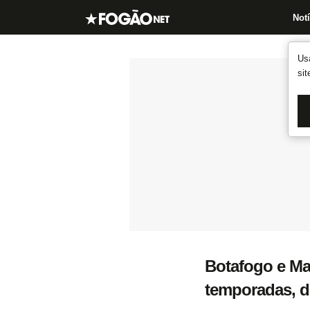
Notí
Us
si
Botafogo e M
temporadas, di