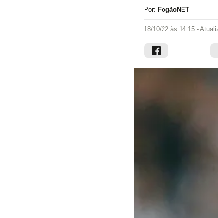
Por:
FogãoNET
18/10/22 às 14:15
- Atual