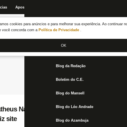
cias
Apostas
Fórum
Blog da Redação
Boletim do C.E.
Fechar menu principal
amos cookies para anúncios e para melhorar sua experiência. Ao continuar n
Notícias do Botafogo
te você concorda com a
Política de Privacidade
.
Fórum
OK
Jogos
Blog da Redação
Boletim do C.E.
Blog do Mansell
Blog do Léo Andrade
atheus Nascimento encaminham renovação
z site
Blog do Azambuja