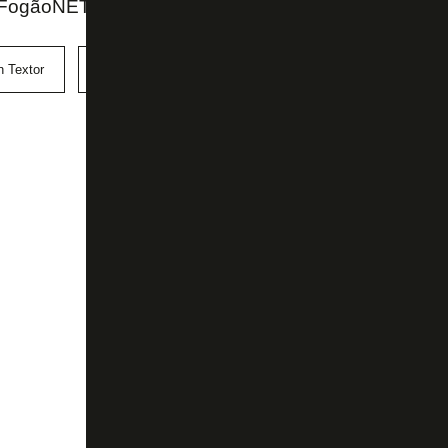
FogãoNET e Mercado da Bola (UOL)
n Textor
Matheus Nascimento