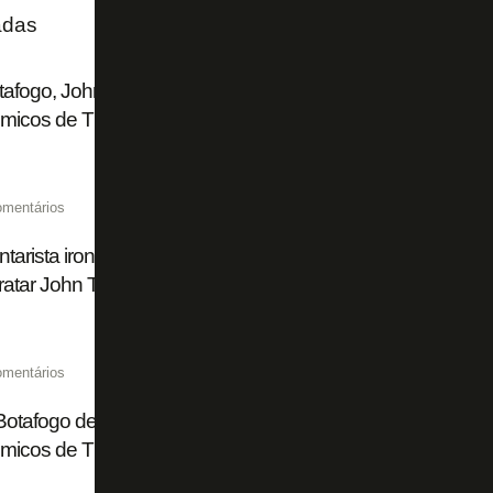
adas
afogo, John Textor explica operação que antecipou recebim
micos de Thiago Almada
omentários
arista ironiza Flamengo: 'Plano A era Almada, plano B Lu
ratar John Textor. Que vontade de ser Botafogo'
omentários
Botafogo deve US$ 10 milhões a fundo por adiantamento de
micos de Thiago Almada