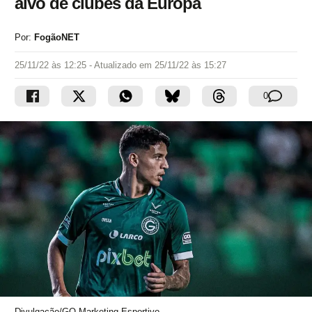
alvo de clubes da Europa
Por:
FogãoNET
25/11/22 às 12:25
- Atualizado em
25/11/22 às 15:27
0
Divulgação/GO Marketing Esportivo