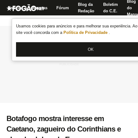
Blog
Blog da
Boletim
Notícias
Apostas
Fórum
do
Redação
do C.E.
Manse
Usamos cookies para anúncios e para melhorar sua experiência. Ao 
site você concorda com a
Política de Privacidade
.
OK
Botafogo mostra interesse em
Caetano, zagueiro do Corinthians e