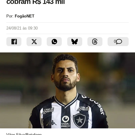
cobram R$ 143 mil
Por:
FogãoNET
24/08/21 às 09:30
0
Vítor Silva/Botafogo