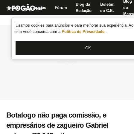
Blog
Blog da
Boletim
Notícias
Apostas
Fórum
do
Redação
do C.E.
Manse
Usamos cookies para anúncios e para melhorar sua experiência. Ao 
site você concorda com a
Política de Privacidade
.
OK
Botafogo não paga comissão, e
empresários de zagueiro Gabriel