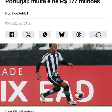
Portugal; multa é de R$ 177 milhões
Por:
FogãoNET
05/08/21 às 13:00
0
Vitor Silva/Botafogo