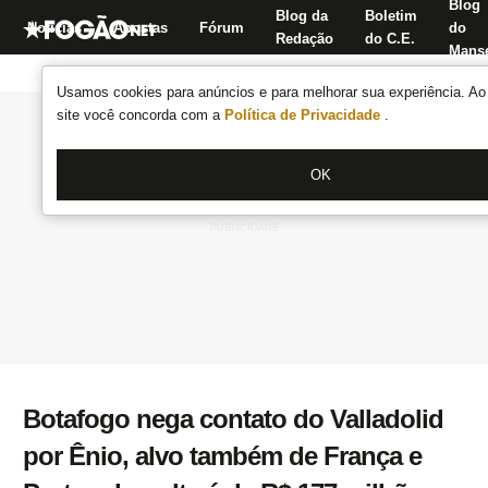
Blog
Blog da
Boletim
Notícias
Apostas
Fórum
do
Redação
do C.E.
Manse
Usamos cookies para anúncios e para melhorar sua experiência. Ao 
site você concorda com a
Política de Privacidade
.
OK
Botafogo nega contato do Valladolid
por Ênio, alvo também de França e