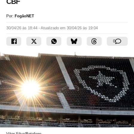
CBF
Por:
FogãoNET
30/04/26 às 18:44
- Atualizado em
30/04/26 às 19:04
0
Vítor Silva/Botafogo