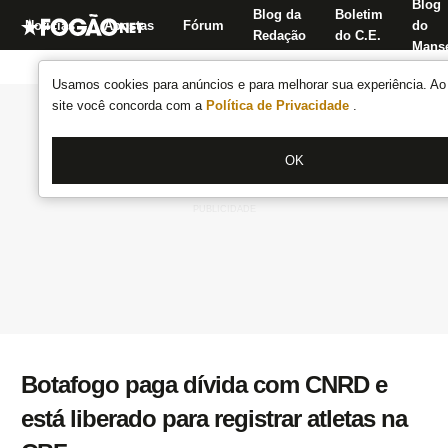
Blog
Blog da
Boletim
Notícias
Apostas
Fórum
do
Redação
do C.E.
Manse
Usamos cookies para anúncios e para melhorar sua experiência. Ao 
site você concorda com a
Política de Privacidade
.
OK
Botafogo paga dívida com CNRD e
está liberado para registrar atletas na