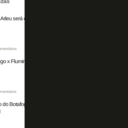
adas
Arleu será o árbitro de Botafogo x Fluminense pelo Campe
omentários
go x Fluminense chega a 15 mil ingressos vendidos de fo
mentários
 do Botafogo mostra para Franclim Carvalho que é preci
l