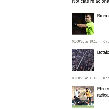
Notícias relacion
Bruno 
06/08/26 às 19:15
0
c
Botafo
06/08/26 às 11:15
0
co
Elenco
radica