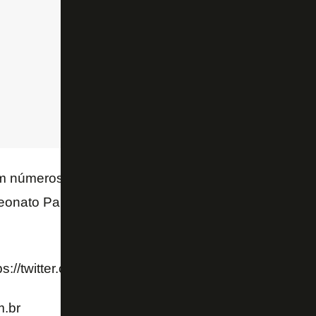
m números piores em relação ao Botafogo nas final
onato Paulista, o time do ABC tem 26,8% de aprov
ps://twitter.com/Footstats/status/138353169071533
.br