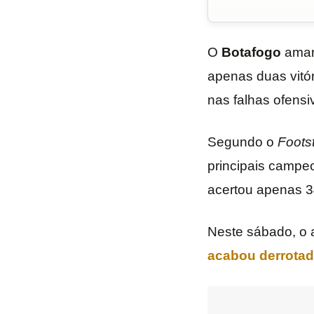
O
Botafogo
amar
apenas duas vitó
nas falhas ofensi
Segundo o
Foots
principais campeo
acertou apenas 3
Neste sábado, o 
acabou derrotad