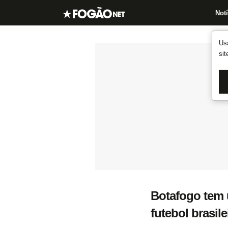
Notí
Us
si
Botafogo tem 
futebol brasil