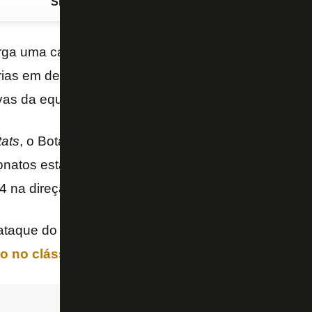
Siga o FogãoNET
no Google Discover
ga uma campanha sofrível no
Campeonato Carioc
rias em dez jogos. Uma das razões para esse dese
vas da equipe.
tats
, o Botafogo tem a segunda pior pontaria entre t
natos estaduais de 2021. Em 123 finalizações no Ca
4 na direção do gol, com um aproveitamento de 27,
ataque do Botafogo voltou a passar em branco. O re
o no clássico contra o Fluminense por 1 a 0
.