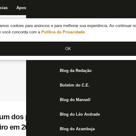
cias
Apostas
Fórum
Blog da Redação
Boletim do C.E.
Fechar menu principal
amos cookies para anúncios e para melhorar sua experiência. Ao continuar n
Notícias do Botafogo
te você concorda com a
Política de Privacidade
.
Fórum
OK
Jogos
Blog da Redação
Boletim do C.E.
Blog do Mansell
Blog do Léo Andrade
um dos piores aproveitamentos em finaliz
eiro em 2021
Blog do Azambuja