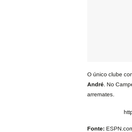
O único clube co
André
. No Campe
arremates.
htt
Fonte:
ESPN.com