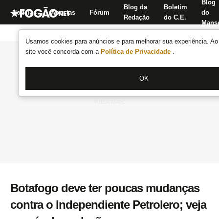
Blog
Blog da
Boletim
Notícias
Apostas
Fórum
do
Redação
do C.E.
Manse
Usamos cookies para anúncios e para melhorar sua experiência. Ao 
site você concorda com a
Política de Privacidade
.
OK
Botafogo deve ter poucas mudanças
contra o Independiente Petrolero; veja