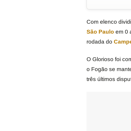
Com elenco divid
São Paulo
em 0 a
rodada do
Campe
O Glorioso foi co
o Fogão se mante
três últimos disp