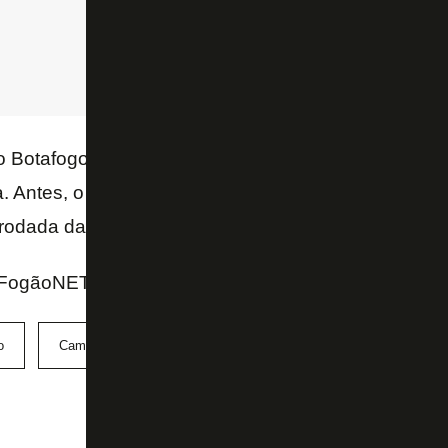
 Botafogo no Brasileiro será contra o
Atlético-MG
, 
 Antes, o Glorioso receberá o
Boavista
no sábado (
a rodada da Copa Rio Sub-20.
 FogãoNET
o
Campeonato Brasileiro Sub-20
São Paulo
sub-20