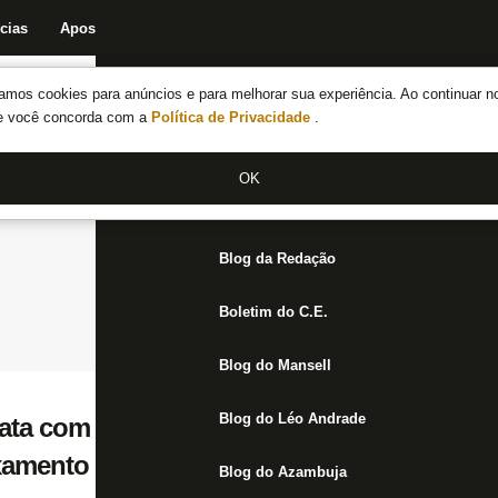
cias
Apostas
Fórum
Blog da Redação
Boletim do C.E.
Fechar menu principal
amos cookies para anúncios e para melhorar sua experiência. Ao continuar n
Notícias do Botafogo
te você concorda com a
Política de Privacidade
.
Fórum
OK
Jogos
Blog da Redação
Boletim do C.E.
Blog do Mansell
Blog do Léo Andrade
ta com São Paulo em Conselheiro Galvão
xamento do Brasileiro Sub-20
Blog do Azambuja