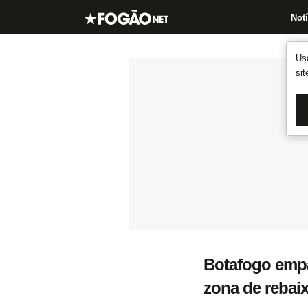
Notí
Us
si
Botafogo empa
zona de rebai