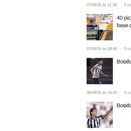
07/08/26 às 11:34
0
co
40 piz
base 
07/08/26 às 09:46
0
c
Botafo
06/08/26 às 14:25
0
c
Botafo