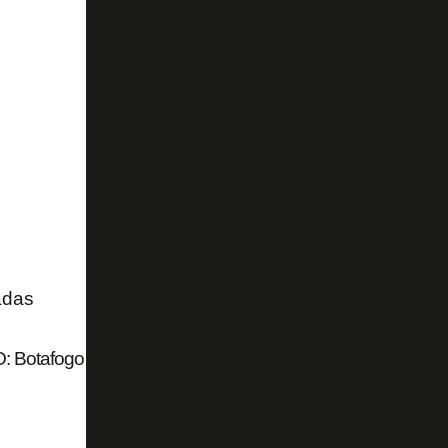
adas
 Botafogo divulga bastidores de título do Torneio OPG S