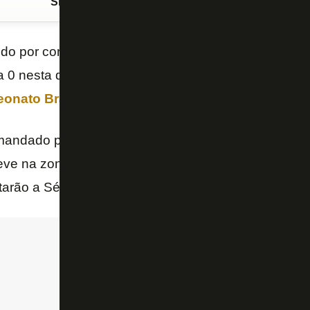
Siga o FogãoNET
no Google Discover
ido por conta da
Dallas Cup Sub-19
, o
Botafogo
em
 0 nesta quarta-feira (16/4), em Conselheiro Galvão
onato Brasileiro Sub-20
. A partida não teve trans
mandado pelo auxiliar do sub-20, J
ardel Zamberlan
ve na zona de rebaixamento, na 18ª posição, com c
utarão a Série B Sub-20, criada este ano, em 2026.