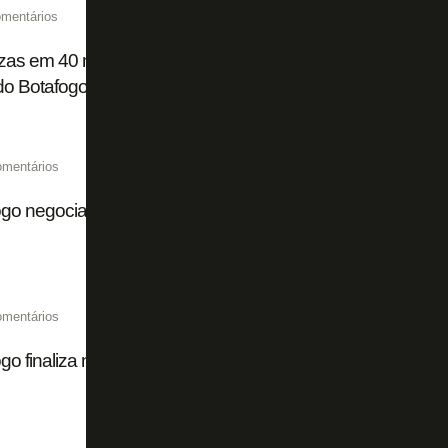
mentários
zas em 40 minutos: pizzaria atende pedido relâmpago em fe
do Botafogo
omentários
go negocia zagueiro Danillo com o futebol português
omentários
go finaliza negociação e assina contrato com Ferraresi at