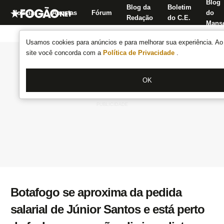
Blog
Blog da
Boletim
Notícias
Apostas
Fórum
do
Redação
do C.E.
Manse
Usamos cookies para anúncios e para melhorar sua experiência. Ao 
site você concorda com a
Política de Privacidade
.
OK
Botafogo se aproxima da pedida
salarial de Júnior Santos e está perto