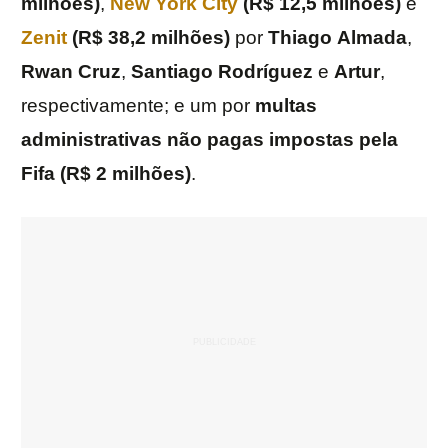
milhões)
,
New York City
(R$ 12,5 milhões)
e
Zenit
(R$ 38,2 milhões)
por
Thiago
Almada
,
Rwan
Cruz
,
Santiago
Rodríguez
e
Artur
,
respectivamente; e um por
multas
administrativas não pagas impostas pela
Fifa (R$ 2 milhões)
.