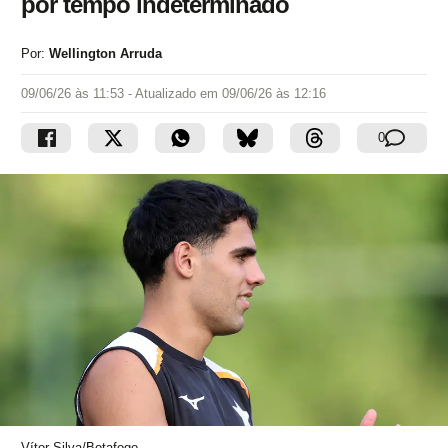
por tempo indeterminado
Por:
Wellington Arruda
09/06/26 às 11:53
- Atualizado em
09/06/26 às 12:16
0
Vítor Silva/Botafogo