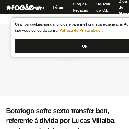
Blog
Blog da
Boletim
Notícias
Apostas
Fórum
do
Redação
do C.E.
Manse
Usamos cookies para anúncios e para melhorar sua experiência. Ao 
site você concorda com a
Política de Privacidade
.
OK
Botafogo sofre sexto transfer ban,
referente à dívida por Lucas Villalba,