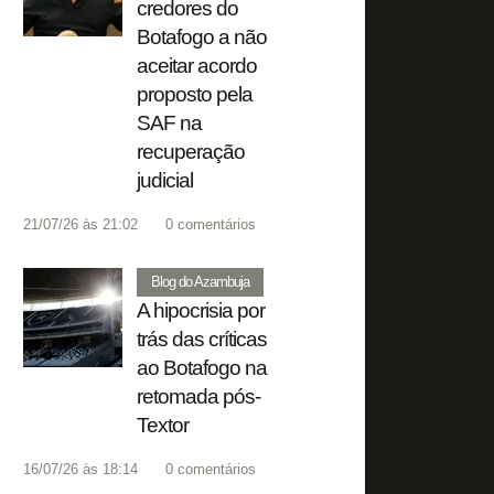
credores do
Botafogo a não
aceitar acordo
proposto pela
SAF na
recuperação
judicial
21/07/26 às 21:02
0
comentários
Blog do Azambuja
A hipocrisia por
trás das críticas
ao Botafogo na
retomada pós-
Textor
16/07/26 às 18:14
0
comentários