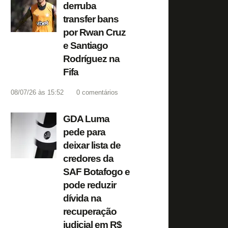
derruba
transfer bans
por Rwan Cruz
e Santiago
Rodríguez na
Fifa
08/07/26 às 15:52
0
comentários
GDA Luma
pede para
deixar lista de
credores da
SAF Botafogo e
pode reduzir
dívida na
recuperação
judicial em R$