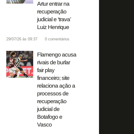
Artur entrar na
recuperação
judicial e ‘trava’
Luiz Henrique
29/07/26 às 09:37
0
comentários
Flamengo acusa
rivais de burlar
fair play
financeiro; site
relaciona ação a
processos de
recuperação
judicial de
Botafogo e
Vasco