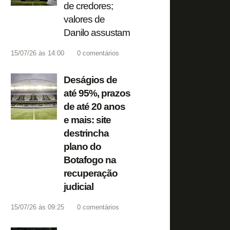
de credores;
valores de
Danilo assustam
15/07/26 às 14:00
0
comentários
Deságios de
até 95%, prazos
de até 20 anos
e mais: site
destrincha
plano do
Botafogo na
recuperação
judicial
15/07/26 às 09:25
0
comentários