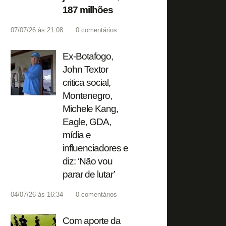
187 milhões
07/07/26 às 21:08
0
comentários
Ex-Botafogo,
John Textor
critica social,
Montenegro,
Michele Kang,
Eagle, GDA,
mídia e
influenciadores e
diz: ‘Não vou
parar de lutar’
04/07/26 às 16:34
0
comentários
Com aporte da