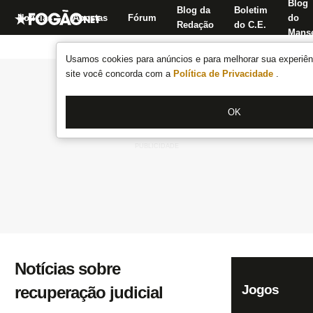
Blog
Blog da
Boletim
Notícias
Apostas
Fórum
do
Redação
do C.E.
Manse
Usamos cookies para anúncios e para melhorar sua experiênc
site você concorda com a
Política de Privacidade
.
OK
Notícias sobre
Jogos
recuperação judicial