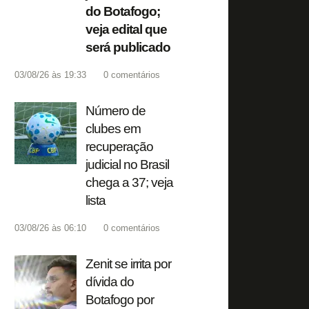
do Botafogo;
veja edital que
será publicado
03/08/26 às 19:33
0
comentários
Número de
clubes em
recuperação
judicial no Brasil
chega a 37; veja
lista
03/08/26 às 06:10
0
comentários
Zenit se irrita por
dívida do
Botafogo por