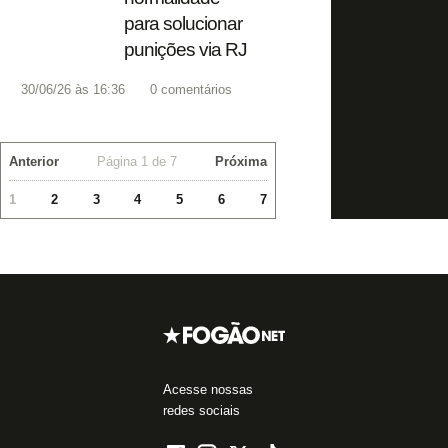
para solucionar
punições via RJ
30/06/26 às 16:36
0
comentários
Anterior
Página 1 de 7
Próxima
1
2
3
4
5
6
7
Acesse nossas
redes sociais