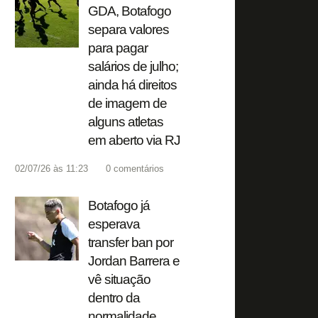
GDA, Botafogo
separa valores
para pagar
salários de julho;
ainda há direitos
de imagem de
alguns atletas
em aberto via RJ
02/07/26 às 11:23
0
comentários
Botafogo já
esperava
transfer ban por
Jordan Barrera e
vê situação
dentro da
normalidade