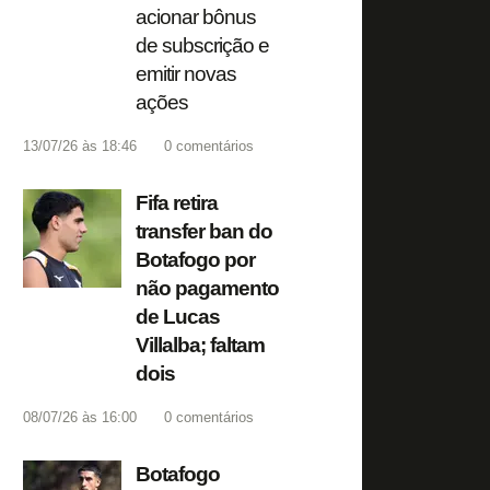
acionar bônus
de subscrição e
emitir novas
ações
13/07/26 às 18:46
0
comentários
Fifa retira
transfer ban do
Botafogo por
não pagamento
de Lucas
Villalba; faltam
dois
08/07/26 às 16:00
0
comentários
Botafogo