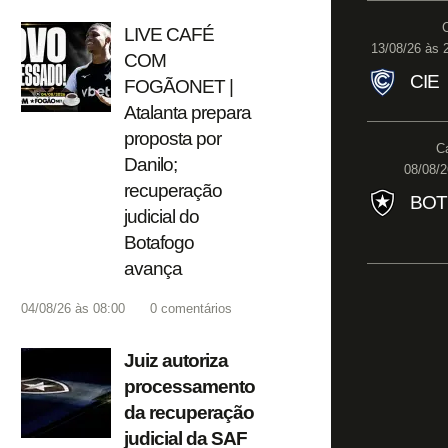
LIVE CAFÉ
13/08/26 às 2
COM
CIE
FOGÃONET |
Atalanta prepara
proposta por
Ca
Danilo;
08/08/2
recuperação
BOT
judicial do
Botafogo
avança
04/08/26 às 08:00
0
comentários
Juiz autoriza
processamento
da recuperação
judicial da SAF