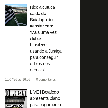
Nicola cutuca
saída do
Botafogo do
transfer ban:
‘Mais uma vez
clubes
brasileiros
usando a Justiça
para conseguir
dribles nos
demais’
16/07/26 às 16:56
0
comentários
LIVE | Botafogo
apresenta plano
para pagamento