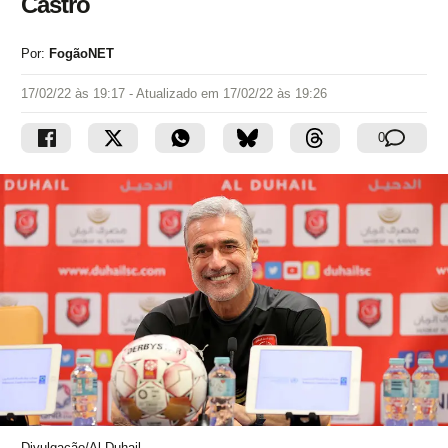
Castro
Por:
FogãoNET
17/02/22 às 19:17
- Atualizado em
17/02/22 às 19:26
0
Divulgação/Al-Duhail