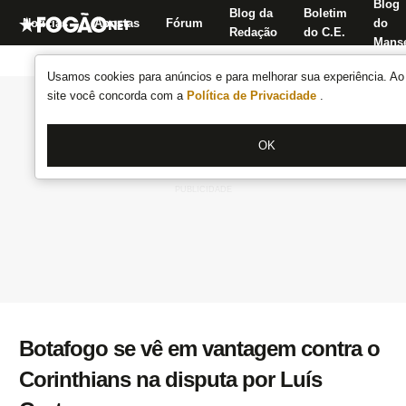
Blog
Blog da
Boletim
Notícias
Apostas
Fórum
do
Redação
do C.E.
Manse
Usamos cookies para anúncios e para melhorar sua experiência. Ao 
site você concorda com a
Política de Privacidade
.
OK
Botafogo se vê em vantagem contra o
Corinthians na disputa por Luís