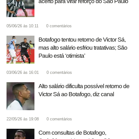
acerto para virar reforço do São Paulo
05/06/26 às 10:11
0
comentários
Botafogo tentou retorno de Victor Sá,
mas alto salário esfriou tratativas; São
Paulo está ‘otimista’
03/06/26 às 16:01
0
comentários
Alto salário dificulta possível retorno de
Victor Sá ao Botafogo, diz canal
22/05/26 às 19:08
0
comentários
Com consultas de Botafogo,