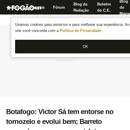
Blog
Blog da
Boletim
Notícias
Apostas
Fórum
do
Redação
do C.E.
Manse
Usamos cookies para anúncios e para melhorar sua experiência. Ao 
site você concorda com a
Política de Privacidade
.
OK
Botafogo: Victor Sá tem entorse no
tornozelo e evolui bem; Barreto