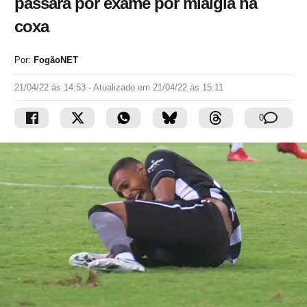
passará por exame por mialgia na
coxa
Por:
FogãoNET
21/04/22 às 14:53
- Atualizado em
21/04/22 às 15:11
0