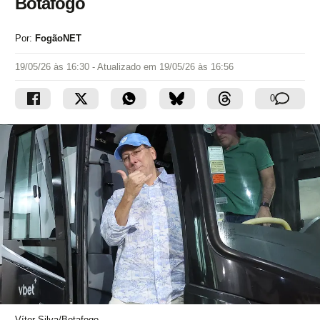
Botafogo
Por:
FogãoNET
19/05/26 às 16:30
- Atualizado em
19/05/26 às 16:56
0
Vítor Silva/Botafogo