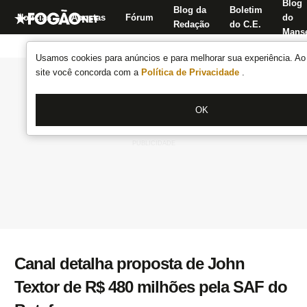
Blog
Blog da
Boletim
Notícias
Apostas
Fórum
do
Redação
do C.E.
Manse
Usamos cookies para anúncios e para melhorar sua experiência. Ao 
site você concorda com a
Política de Privacidade
.
OK
Canal detalha proposta de John
Textor de R$ 480 milhões pela SAF do