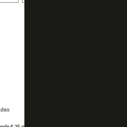
adas
pede € 35 milhões fixos ao Flamengo por Luiz Henrique e pod