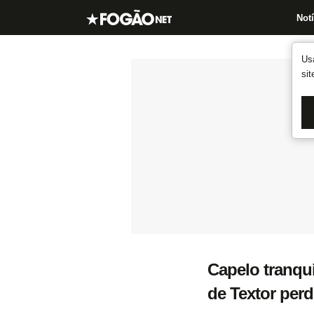
Notí
Us
si
Capelo tranqui
de Textor perd