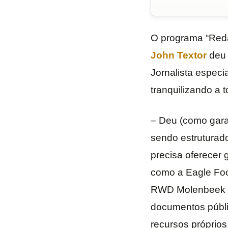
O programa “Reda
John Textor
deu 
Jornalista especi
tranquilizando a 
– Deu (como gara
sendo estruturado
precisa oferecer 
como a Eagle Foot
RWD Molenbeek e
documentos públi
recursos próprios