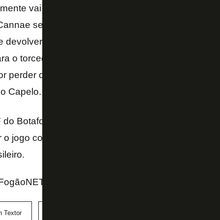
ente vai virar dívida e colocar em risco os bens del
Cannae se tornar sócia dele na Eagle Football ou 
 devolver o crédito em dinheiro, devolve em partic
ara o torcedor que o Botafogo é um ativo, faz parte 
or perder o Botafogo porque deu algo errado parece
go Capelo.
 do Botafogo, John Textor chegou ao Rio de Janeiro 
 o jogo com o Ceará, sábado, no Estádio Nilton San
leiro.
FogãoNET e SporTV
n Textor
Lyon
Rodrigo Capelo