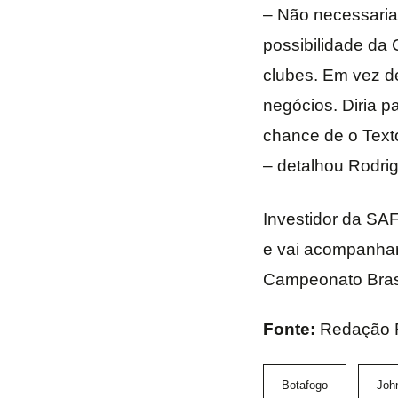
– Não necessariam
possibilidade da 
clubes. Em vez de
negócios. Diria p
chance de o Text
– detalhou Rodri
Investidor da SAF
e vai acompanhar
Campeonato Brasi
Fonte:
Redação 
Botafogo
Joh