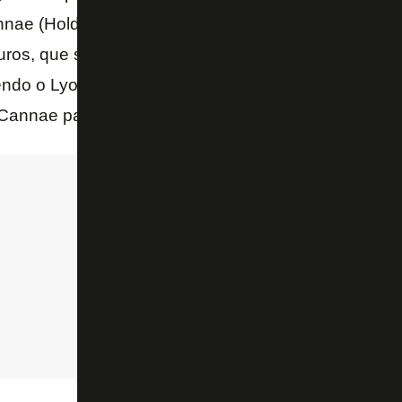
nae (Holding), que tem como representante Bill Fole
ros, que são R$ 2,8 bilhões. A garantia são os própr
o o Lyon precisa ter garantias. Ele precisava ter a
annae para participar – contou.