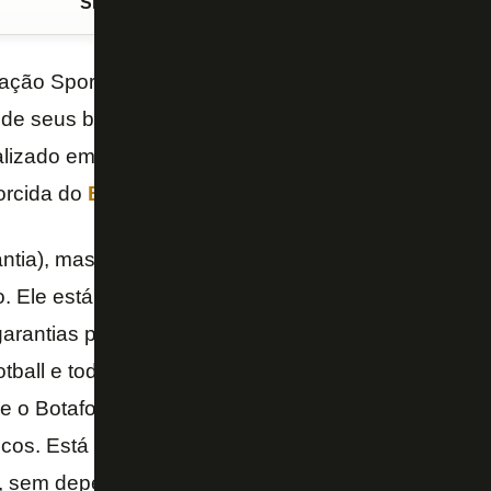
Siga o FogãoNET
no Google Discover
ção SporTV” debateu na manhã desta sexta-feira a 
de seus bens pessoais no empréstimo para a comp
alizado em negócios no esporte,
Rodrigo Capelo
exp
torcida do
Botafogo
.
ntia), mas torcedores calma. Tem que entender com
. Ele está comprando o Lyon, buscou linha de crédi
garantias para sustentar a operação. São todos os 
ball e todos os clubes que fazem parte, como o Cry
 o Botafogo, do qual tem 90% da SAF. Buscamos o
cos. Está comprando o Lyon, pela primeira vez vai
, sem depender totalmente de recursos próprios. Bu