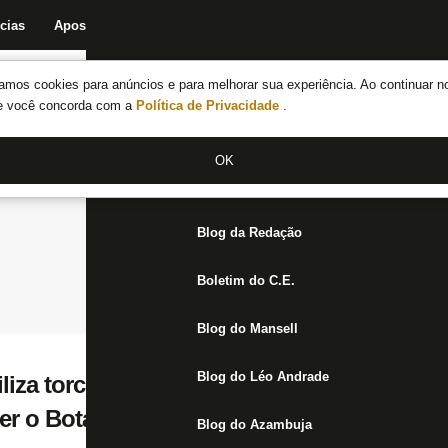
cias
Apostas
Fórum
Blog da Redação
Boletim do C.E.
Fechar menu principal
amos cookies para anúncios e para melhorar sua experiência. Ao continuar n
Notícias do Botafogo
te você concorda com a
Política de Privacidade
.
Fórum
OK
Jogos
Blog da Redação
Boletim do C.E.
Blog do Mansell
Blog do Léo Andrade
liza torcida sobre ‘garantia’ em compra d
er o Botafogo parece muito improvável’
Blog do Azambuja