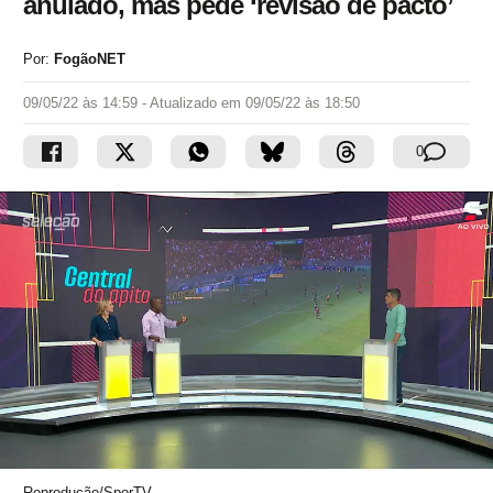
anulado, mas pede ‘revisão de pacto’
Por:
FogãoNET
09/05/22 às 14:59
- Atualizado em
09/05/22 às 18:50
0
Reprodução/SporTV