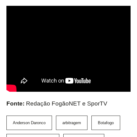
Fonte:
Redação FogãoNET e SporTV
Anderson Daronco
arbitragem
Botafogo