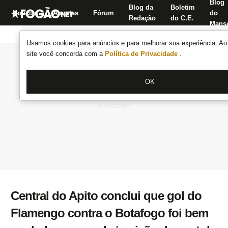
Blog
Blog da
Boletim
Notícias
Apostas
Fórum
do
Redação
do C.E.
Manse
Usamos cookies para anúncios e para melhorar sua experiência. Ao 
site você concorda com a
Política de Privacidade
.
OK
Central do Apito conclui que gol do
Flamengo contra o Botafogo foi bem