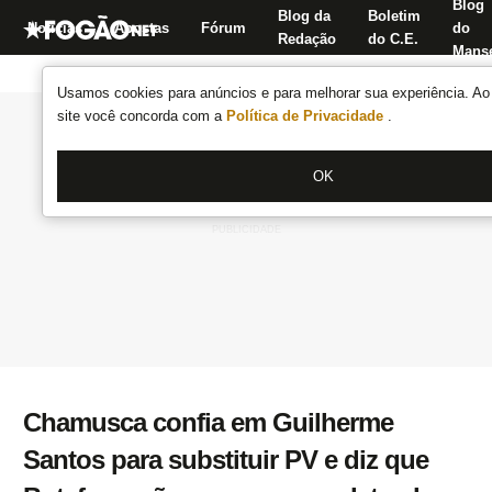
Blog
Blog da
Boletim
Notícias
Apostas
Fórum
do
Redação
do C.E.
Manse
Usamos cookies para anúncios e para melhorar sua experiência. Ao 
site você concorda com a
Política de Privacidade
.
OK
Chamusca confia em Guilherme
Santos para substituir PV e diz que