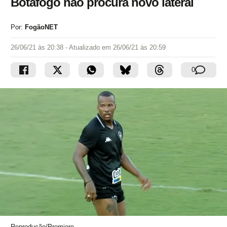
Botafogo não procura novo lateral
Por:
FogãoNET
26/06/21 às 20:38
- Atualizado em
26/06/21 às 20:59
0
Reprodução/Premiere