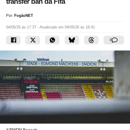
transfer ban da Fifa
Por:
FogãoNET
04/05/26 às 17:37
- Atualizado em
04/05/26 às 18:41
0
X/RWDM Brussels