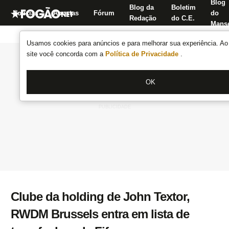
Blog
Blog da
Boletim
Notícias
Apostas
Fórum
do
Redação
do C.E.
Manse
Usamos cookies para anúncios e para melhorar sua experiência. Ao 
site você concorda com a
Política de Privacidade
.
OK
Clube da holding de John Textor,
RWDM Brussels entra em lista de