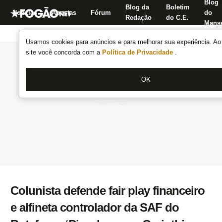
Blog
Blog da
Boletim
Notícias
Apostas
Fórum
do
Redação
do C.E.
Manse
Usamos cookies para anúncios e para melhorar sua experiência. Ao 
site você concorda com a
Política de Privacidade
.
OK
Colunista defende fair play financeiro
e alfineta controlador da SAF do