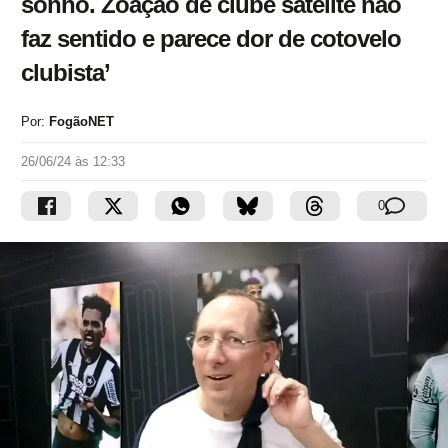
sonho. Zoação de clube satélite não
faz sentido e parece dor de cotovelo
clubista’
Por:
FogãoNET
26/06/24 às 12:33
0