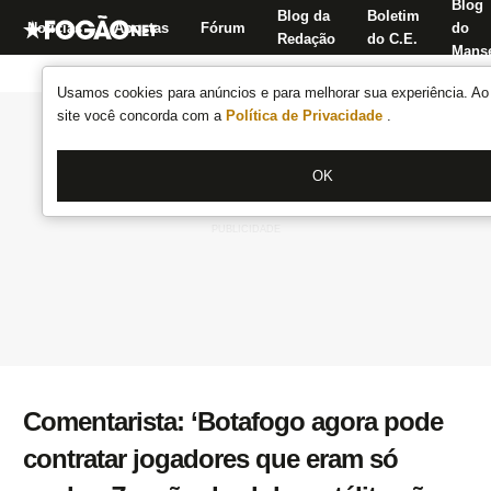
Blog
Blog da
Boletim
Notícias
Apostas
Fórum
do
Redação
do C.E.
Manse
Usamos cookies para anúncios e para melhorar sua experiência. Ao 
site você concorda com a
Política de Privacidade
.
OK
Comentarista: ‘Botafogo agora pode
contratar jogadores que eram só