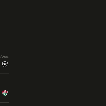
0
a Vega
s