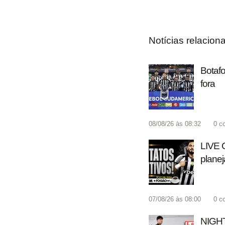
Notícias relacion
Botafo
fora
08/08/26 às 08:32
0
c
LIVE 
planej
07/08/26 às 08:00
0
c
NIGHT 