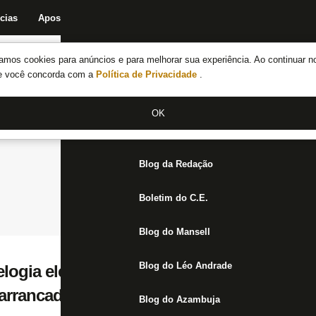
cias
Apostas
Fórum
Blog da Redação
Boletim do C.E.
Fechar menu principal
amos cookies para anúncios e para melhorar sua experiência. Ao continuar n
Notícias do Botafogo
te você concorda com a
Política de Privacidade
.
Fórum
OK
Jogos
Blog da Redação
Boletim do C.E.
Blog do Mansell
Blog do Léo Andrade
logia elenco alvinegro: ‘É até difícil expli
rrancado boas atuações e vitórias’
Blog do Azambuja