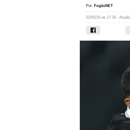
Por:
FogãoNET
22/05/26 às 17:35
- Atual