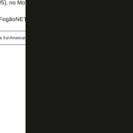
/5), no Morumbis.
FogãoNET e SporTV
a Sul-Americana
Ledio Carmona
Pedro Moreno