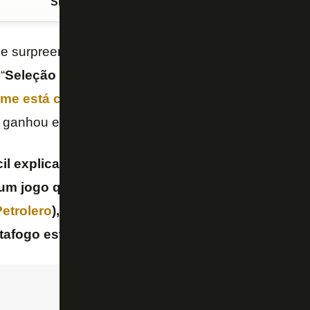
Siga o FogãoNET
no Google Discover
 surpreendendo dentro de campo. Esta é a análise
“
Seleção
SporTV
“, dada a difícil situação política e
ime está classificado diretamente para as oitavas
 ganhou elogios.
fícil explicar de onde o Botafogo tem arrancado b
 um jogo que fez contra o
Corinthians
, agora na 
etrolero
), a situação que o time está dentro da
tafogo está vivendo essa loucura
– afirmou
Pedr