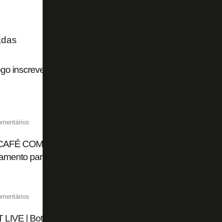
adas
go inscreve cinco reforços nas oitavas da Copa Sul-Americ
omentários
CAFÉ COM FOGÃONET | Alex Telles fala sobre renovação
amento para altitude
omentários
LIVE | Botafogo encaminha saída de Tucu Correa; clube p