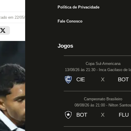
Política de Privacidade
izado em
22/05/26 às 17:48
Fale Conosco
Jogos
Copa Sul-Americana
13/08/26 às 21:30 - Inca Gacilaso de l
CIE
X
BOT
Campeonato Brasileiro
08/08/26 às 21:00 - Nilton Santo
BOT
X
FLU