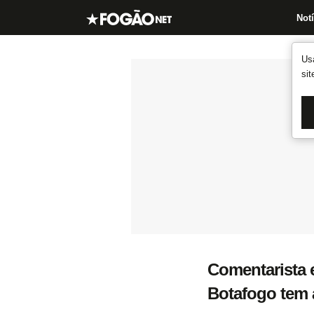
Notí
Us
si
Comentarista e
Botafogo tem a