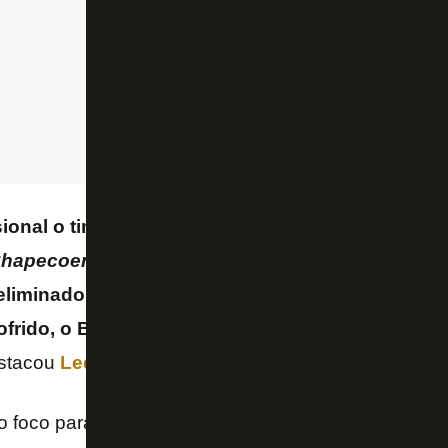
sional o time do Botafogo, cara. São profissionai
 Chapecoense”
, paciência, mas isso acontece. O
F
eliminado na
Copa do Brasil
pelo
Vitória
. Agora, 
frido, o Botafogo tem sofrido, e o que eles estã
stacou
Ledio Carmona
.
o foco para o
Campeonato Brasileiro
, no qual enfr