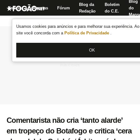
Blog
Blog da
Boletim
Notícias
Apostas
Fórum
do
Redação
do C.E.
Manse
Usamos cookies para anúncios e para melhorar sua experiência. Ao 
site você concorda com a
Política de Privacidade
.
OK
Comentarista não cria ‘tanto alarde’
em tropeço do Botafogo e critica ‘cera