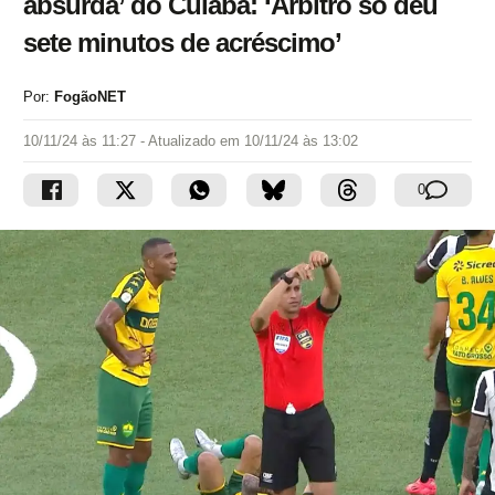
absurda’ do Cuiabá: ‘Árbitro só deu
sete minutos de acréscimo’
Por:
FogãoNET
10/11/24 às 11:27
- Atualizado em
10/11/24 às 13:02
0