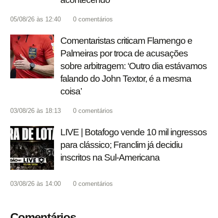
05/08/26 às 12:40
0
comentários
Comentaristas criticam Flamengo e
Palmeiras por troca de acusações
sobre arbitragem: ‘Outro dia estávamos
falando do John Textor, é a mesma
coisa’
03/08/26 às 18:13
0
comentários
LIVE | Botafogo vende 10 mil ingressos
para clássico; Franclim já decidiu
inscritos na Sul-Americana
03/08/26 às 14:00
0
comentários
Comentários