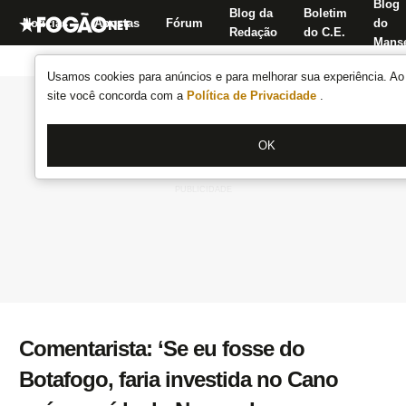
Blog
Blog da
Boletim
Notícias
Apostas
Fórum
do
Redação
do C.E.
Manse
Usamos cookies para anúncios e para melhorar sua experiência. Ao 
site você concorda com a
Política de Privacidade
.
OK
Comentarista: ‘Se eu fosse do
Botafogo, faria investida no Cano