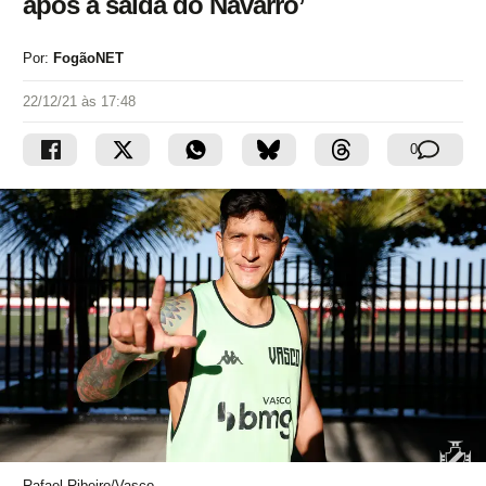
após a saída do Navarro’
Por:
FogãoNET
22/12/21 às 17:48
0
Rafael Ribeiro/Vasco