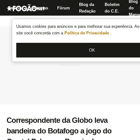
Blog
Blog da
Boletim
Notícias
Apostas
Fórum
do
Redação
do C.E.
Manse
Usamos cookies para anúncios e para melhorar sua experiência. Ao 
site você concorda com a
Política de Privacidade
.
OK
Correspondente da Globo leva
bandeira do Botafogo a jogo do