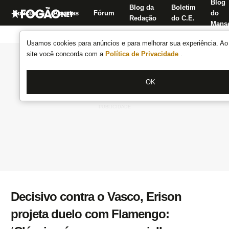
Blog
Blog da
Boletim
Notícias
Apostas
Fórum
do
Redação
do C.E.
Manse
Usamos cookies para anúncios e para melhorar sua experiência. Ao 
site você concorda com a
Política de Privacidade
.
OK
Decisivo contra o Vasco, Erison
projeta duelo com Flamengo: