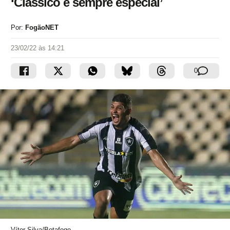
‘Clássico é sempre especial’
Por:
FogãoNET
23/02/22 às 14:21
0
Vítor Silva/Botafogo