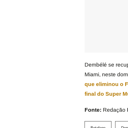
Dembélé se recupe
Miami, neste dom
que eliminou o 
final do
Super M
Fonte:
Redação
Botafogo
Dem