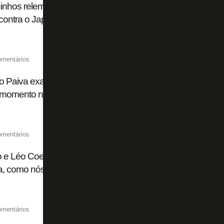
nhos relembra vitória do Botafogo sobre o PSG ao falar de
 contra o Japão: 'Temos que mostrar dentro de campo'
omentários
 Paiva exalta um ano de vitória do Botafogo sobre o PSG: 
momento na linda história de um clube marcante'
omentários
o e Léo Coelho recordam vitória do Botafogo sobre PSG: ‘Q
ia, como nós’
omentários