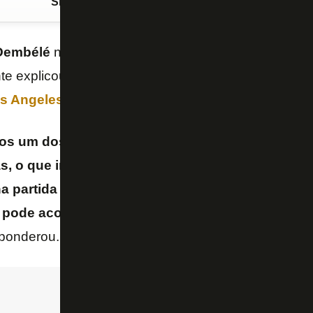
Siga o FogãoNET
no Google Discover
Dembélé
não considera o
PSG
“favoritaço” na
Copa
te explicou seu raciocínio e lembrou a
derrota por 1
s Angeles (EUA), na fase de grupos
.
os um dos favoritos nesse Mundial, mas temos q
as, o que importa é o que acontece nos 90 minut
a partida da fase de grupos contra o Botafogo, 
pode acontecer, então temos que ficar sempre f
ponderou.