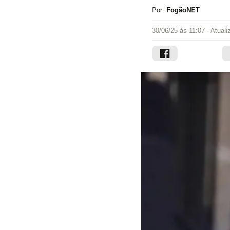
Por:
FogãoNET
30/06/25 às 11:07
- Atual