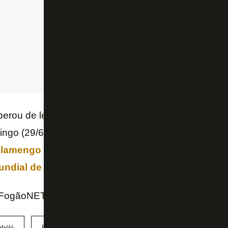
rou de lesão e voltou a jogar na goleada por 4 a 0 
ingo (29/6). O próximo adversário do PSG é o
Baye
Flamengo sem dificuldade e também se classifico
undial de Clubes
.
 FogãoNET
bélé
PSG
Super Mundial de Clubes