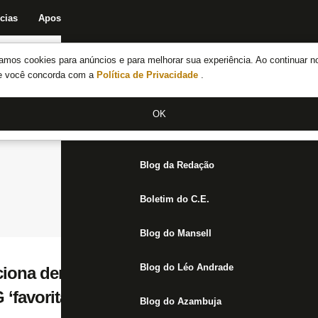
cias
Apostas
Fórum
Blog da Redação
Boletim do C.E.
Fechar menu principal
amos cookies para anúncios e para melhorar sua experiência. Ao continuar n
Notícias do Botafogo
te você concorda com a
Política de Privacidade
.
Fórum
OK
Jogos
Blog da Redação
Boletim do C.E.
Blog do Mansell
Blog do Léo Andrade
ona derrota para o Botafogo e explica po
 ‘favoritaço’ na Copa do Mundo de Clubes
Blog do Azambuja