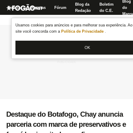
Blog
Blog da
Boletim
Notícias
Apostas
Fórum
do
Redação
do C.E.
Manse
Usamos cookies para anúncios e para melhorar sua experiência. Ao 
site você concorda com a
Política de Privacidade
.
OK
Destaque do Botafogo, Chay anuncia
parceria com marca de preservativos e