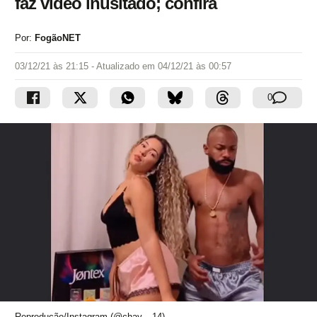
faz vídeo inusitado; confira
Por:
FogãoNET
03/12/21 às 21:15
- Atualizado em
04/12/21 às 00:57
0
Reprodução/Instagram (@chay__14)