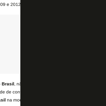
009 e 2012, passou por quatro clubes tailandeses e
o
Brasil
, não teve propostas para atuar em clubes e v
de de continuar atuando.
Chay
, rapidamente, virou
sil
na modalidade, passando por
Vasco, Botafogo