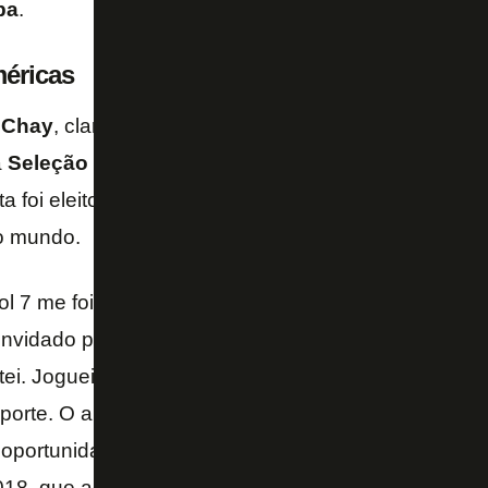
ba
.
éricas
e
Chay
, claro, foi visto: o atacante foi campeão da
Co
a
Seleção Brasileira
, e campeão da
Copa do Mund
ta foi eleito o melhor jogador das
Américas
e perdeu
o mundo.
ol 7 me foi apresentado eu jogava futebol de cam
convidado por um grande personagem do futebol 7, o
ei. Joguei a
Liga Nacional
pelo
Fluminense
. Desd
orte. O ano de 2018 foi incrível. Ganhei muitos títul
a oportunidade de jogar pela
Seleção Brasileira
e fu
18, que acabou me coroando com esse título individ