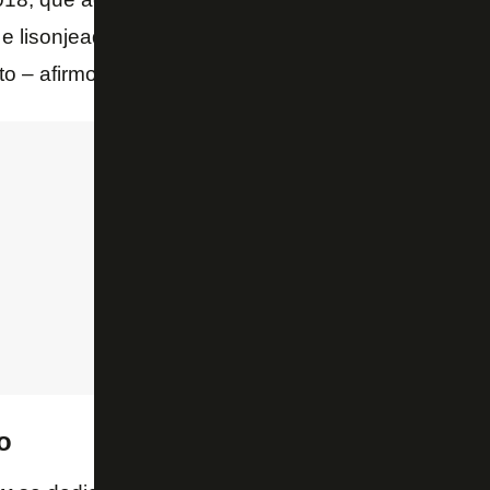
z e lisonjeado. Foi mágico saber que entre tantos jo
to – afirmou
Chay
, em entrevista ao portal “Futebol7 
o