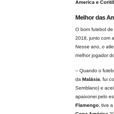
America e Coriti
Melhor das Am
O bom futebol d
2018, junto com 
Nesse ano, o atle
melhor jogador d
– Quando o futeb
da
Malásia
, fui 
Semblano) e aceit
apaixonei pelo esp
Flamengo
, tive 
Copa América
20