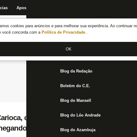
cias
Apostas
Fórum
Blog da Redação
Boletim do C.E.
Fechar menu principal
amos cookies para anúncios e para melhorar sua experiência. Ao continuar n
Notícias do Botafogo
te você concorda com a
Política de Privacidade
.
Fórum
OK
Jogos
Blog da Redação
Boletim do C.E.
Blog do Mansell
Blog do Léo Andrade
arioca, campeão do mundo e melhor da Am
chegando ao Botafogo
Blog do Azambuja