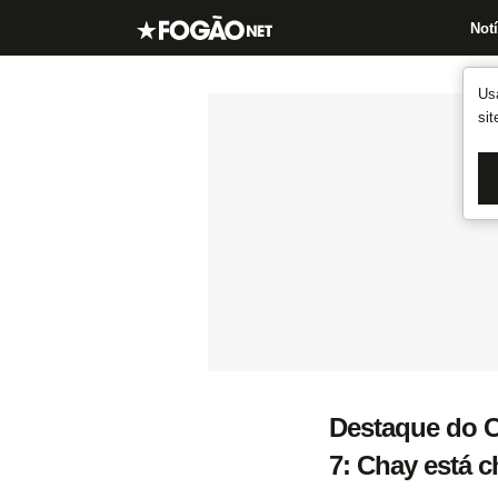
Notí
Us
si
Destaque do C
7: Chay está 