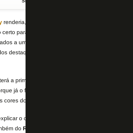
Siga o FogãoNET
no Google Discover
y
renderia, no mínimo, um bom filme. O atacante, qu
 certo para defender o
Botafogo
até o fim do ano, j
nados a uma bola de futebol na carreira. De atuar no 
os destaques do futebol de 7, o jogador será mais 
terá a primeira oportunidade de defender um clube g
orque já o fez no futebol 7 – modalidade com um ca
 cores do Alvinegro no fut-7 em 2017.
explicar o começo da carreira de
Chay
. O atacante f
ambém do
Rio de Janeiro
, e ainda jovem foi atuar em