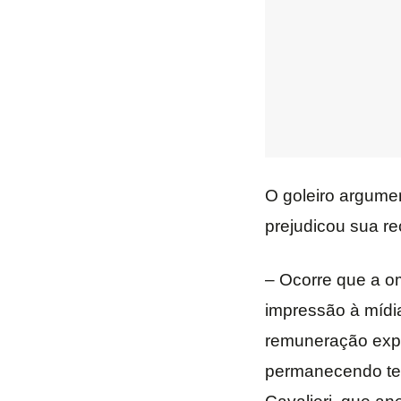
O goleiro argumen
prejudicou sua r
– Ocorre que a om
impressão à mídia
remuneração expr
permanecendo te