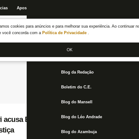
cias
Apostas
Fórum
Blog da Redação
Boletim do C.E.
Fechar menu principal
amos cookies para anúncios e para melhorar sua experiência. Ao continuar n
Notícias do Botafogo
te você concorda com a
Política de Privacidade
.
Fórum
OK
Jogos
Blog da Redação
Boletim do C.E.
Blog do Mansell
Blog do Léo Andrade
i acusa Botafogo de ‘assédio moral’ e cobr
stiça
Blog do Azambuja