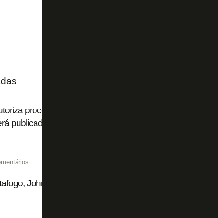
adas
utoriza processamento da recuperação judicial da SAF do B
rá publicado
omentários
afogo, John Textor é condenado a pagar quase US$ 100 m