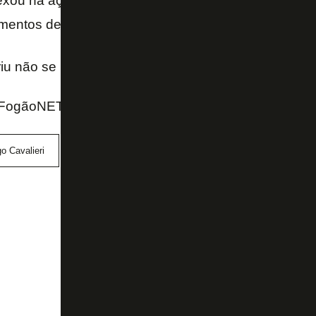
exou na ação troca de mensagens com dirigentes e p
entos de torcedores.
iu não se pronunciar sobre o assunto.
FogãoNET e Coluna do Diego Garcia (UOL)
o Cavalieri
Justiça