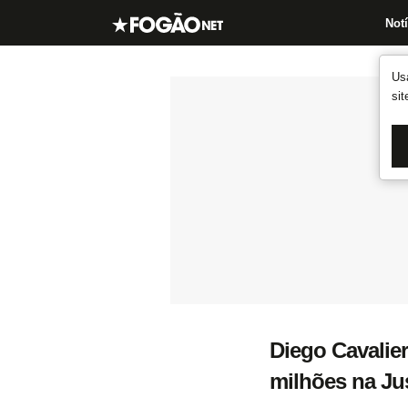
Notí
Us
si
Diego Cavalier
milhões na Ju