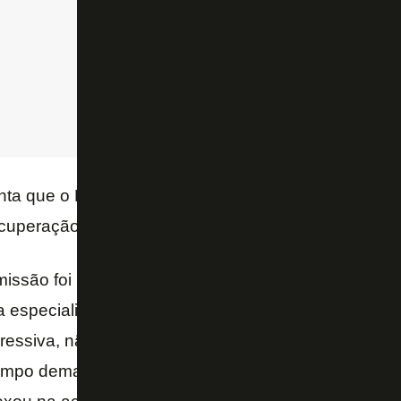
ta que o Botafogo o jogou contra a torcida e que a 
ecuperação de lesão.
issão foi prejudicial à imagem do goleiro, uma vez
 especializada e aos torcedores de que o jogador, 
essiva, não estava comprometido com sua atuação
mpo demais no Departamento Médico – dizem os 