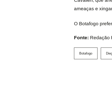
Cavalieri, que an
ameaças e xingam
O Botafogo prefer
Fonte:
Redação 
Botafogo
Dieg