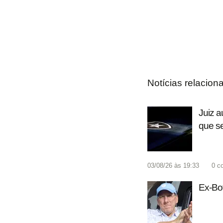
Notícias relacion
Juiz a
que se
03/08/26 às 19:33
0
c
Ex-Bot