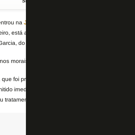
Siga o FogãoNET
no Google Discover
ntrou na
Justiça
contra o
Botafogo
e cobra R$ 3,3 
iro, está a acusação ao clube de assédio moral. A 
Garcia, do “UOL”.
nos morais, indenização, multa, FGTS e verbas sala
 que foi pressionado pela diretoria a concordar com
mitido imediatamente, principalmente após avanços 
 tratamento.