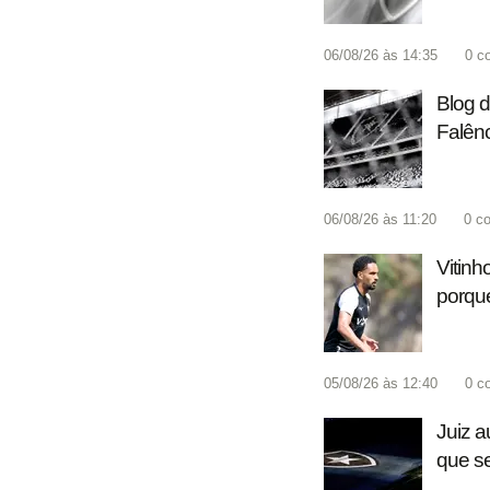
06/08/26 às 14:35
0
c
Blog d
Falên
06/08/26 às 11:20
0
co
Vitinh
porque
05/08/26 às 12:40
0
c
Juiz a
que se