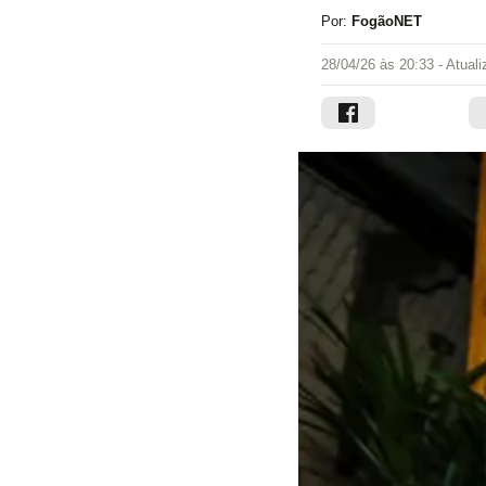
Por:
FogãoNET
28/04/26 às 20:33
- Atual