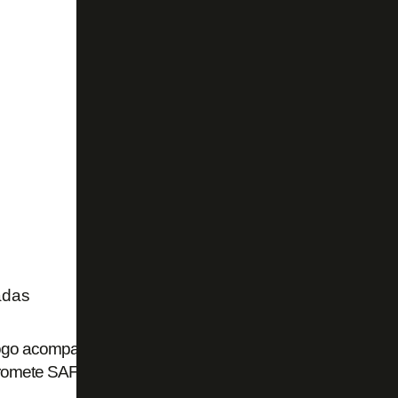
adas
ogo acompanha situação e diz que ação contra GDA Lum
omete SAF