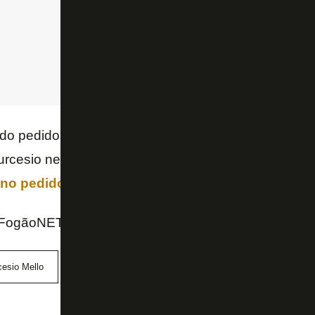
 do pedido de recuperação judicial é de que a assem
rcesio nesse prazo.
A
SAF Botafogo
disse estar 
 no pedido de urgência junto à Justiça
.
FogãoNET e O Globo
cesio Mello
Eagle Football
Justiça
SAF