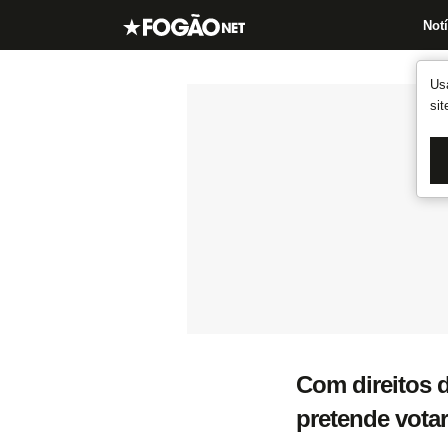
Notí
Us
si
Com direitos d
pretende votar