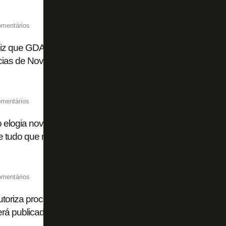
omentários
iz que GDA Luma, próxima do Botafogo, é alvo de acusaçã
cias de Nova York
mentários
o elogia nova gestão: 'Sabemos um pouco do plano do Botaf
 tudo que nos falam está acontecendo'
omentários
utoriza processamento da recuperação judicial da SAF do B
rá publicado