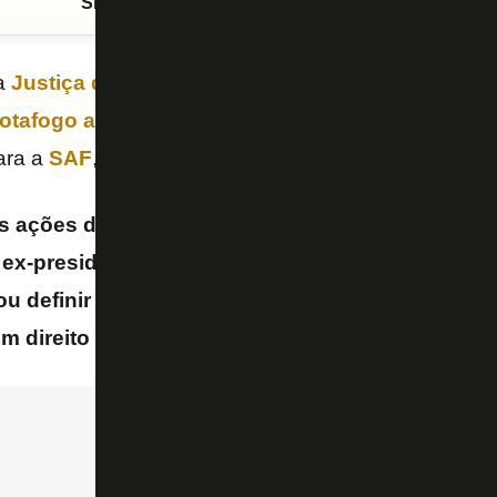
Siga o FogãoNET
no Google Discover
a
Justiça do Rio de Janeiro
de
suspender os direi
otafogo associativo
planeja apresentar e votar, em
ara a
SAF
, informa o jornal “O Globo” na noite desta t
 ações da SAF, o social poderá votar em até dez
 ex-presidente
Durcesio Mello
como diretor, apó
 ou definir um novo nome para o cargo. O associa
m direito a voto.