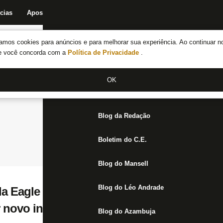
cias
Apostas
Fórum
Blog da Redação
Boletim do C.E.
Fechar menu principal
amos cookies para anúncios e para melhorar sua experiência. Ao continuar n
Notícias do Botafogo
te você concorda com a
Política de Privacidade
.
Fórum
OK
Jogos
Blog da Redação
Boletim do C.E.
Blog do Mansell
Blog do Léo Andrade
a Eagle suspensos pela Justiça, Botafogo 
 novo investidor em até dez dias
Blog do Azambuja