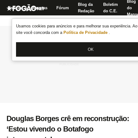
Blog
Blog da
Boletim
Notícias
Apostas
Fórum
do
Redação
do C.E.
Manse
Usamos cookies para anúncios e para melhorar sua experiência. Ao 
site você concorda com a
Política de Privacidade
.
OK
Douglas Borges crê em reconstrução:
‘Estou vivendo o Botafogo