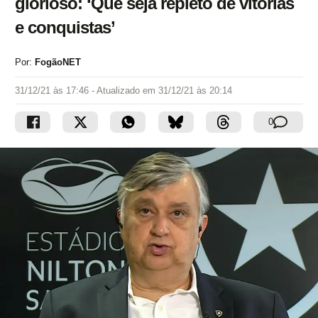
glorioso: ‘Que seja repleto de vitórias
e conquistas’
Por:
FogãoNET
31/12/21 às 17:46
- Atualizado em
31/12/21 às 20:14
0