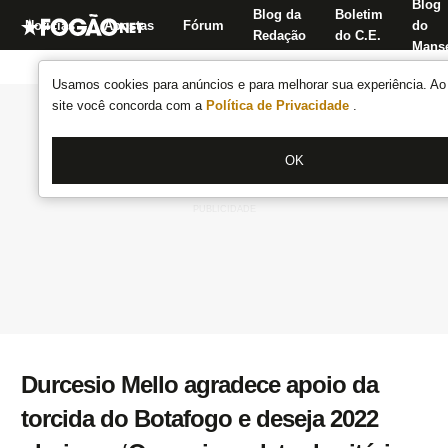
Blog
Blog da
Boletim
Notícias
Apostas
Fórum
do
Redação
do C.E.
Manse
Usamos cookies para anúncios e para melhorar sua experiência. Ao 
site você concorda com a
Política de Privacidade
.
OK
Durcesio Mello agradece apoio da
torcida do Botafogo e deseja 2022