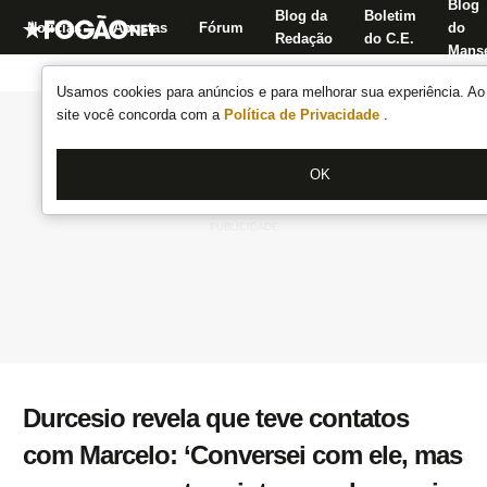
Blog
Blog da
Boletim
Notícias
Apostas
Fórum
do
Redação
do C.E.
Manse
Usamos cookies para anúncios e para melhorar sua experiência. Ao 
site você concorda com a
Política de Privacidade
.
OK
Durcesio revela que teve contatos
com Marcelo: ‘Conversei com ele, mas