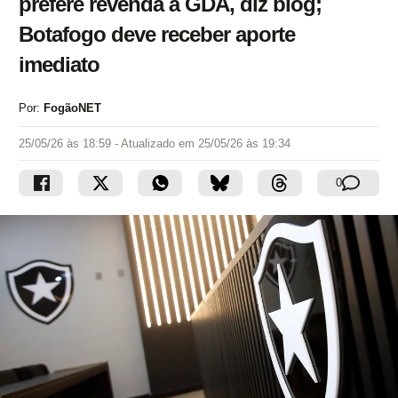
prefere revenda à GDA, diz blog;
Botafogo deve receber aporte
imediato
Por:
FogãoNET
25/05/26 às 18:59
- Atualizado em
25/05/26 às 19:34
0