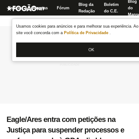
Blog
Blog da
Boletim
Notícias
Apostas
Fórum
do
Redação
do C.E.
Manse
Usamos cookies para anúncios e para melhorar sua experiência. Ao 
site você concorda com a
Política de Privacidade
.
OK
Eagle/Ares entra com petições na
Justiça para suspender processos e