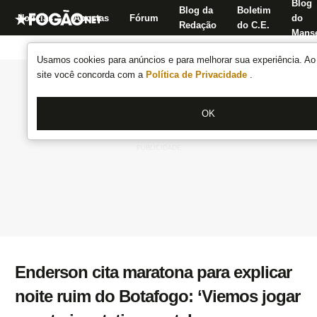
Blog
Blog da
Boletim
Notícias
Apostas
Fórum
do
Redação
do C.E.
Manse
Usamos cookies para anúncios e para melhorar sua experiência. Ao 
site você concorda com a
Política de Privacidade
.
OK
Enderson cita maratona para explicar
noite ruim do Botafogo: ‘Viemos jogar