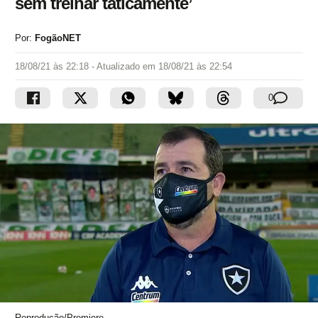
sem treinar taticamente’
Por:
FogãoNET
18/08/21 às 22:18
- Atualizado em
18/08/21 às 22:54
0
Reprodução/Premiere