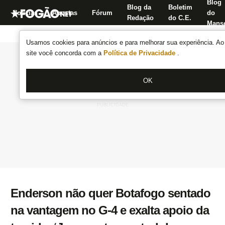
Blog
Blog da
Boletim
Notícias
Apostas
Fórum
do
Redação
do C.E.
Manse
Usamos cookies para anúncios e para melhorar sua experiência. Ao 
site você concorda com a
Política de Privacidade
.
OK
Enderson não quer Botafogo sentado
na vantagem no G-4 e exalta apoio da