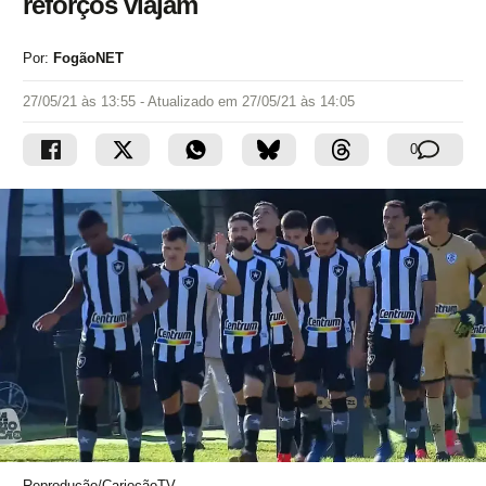
reforços viajam
Por:
FogãoNET
27/05/21 às 13:55
- Atualizado em
27/05/21 às 14:05
0
Reprodução/CariocãoTV