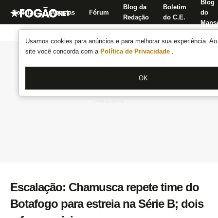
Blog
Blog da
Boletim
Notícias
Apostas
Fórum
do
Redação
do C.E.
Manse
Usamos cookies para anúncios e para melhorar sua experiência. Ao 
site você concorda com a
Política de Privacidade
.
OK
Escalação: Chamusca repete time do
Botafogo para estreia na Série B; dois