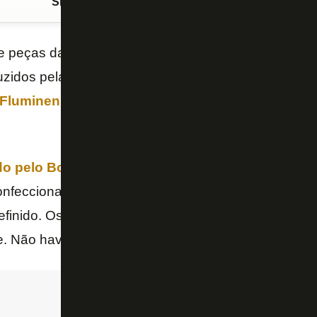
Siga o FogãoNET
no Google Discover
e peças da
Kappa
no fim, o
Botafogo
pode usar os
uzidos pela
WĒV
já na segunda partida da semifinal
Fluminense
, no próximo domingo, no Maracanã. A 
ado pelo Boletim do C.E, do FOGÃONET
, o Glorios
feccionar as peças enquanto um novo fornecedor 
efinido. Os uniformes foram produzidos e enviados 
. Não haverá venda para o público.