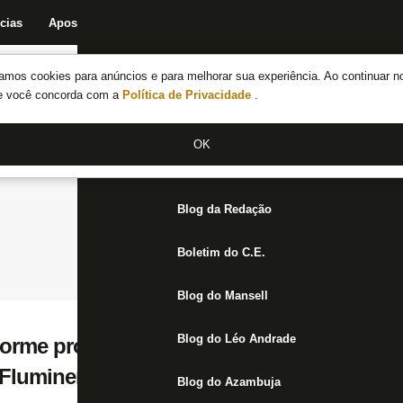
cias
Apostas
Fórum
Blog da Redação
Boletim do C.E.
Fechar menu principal
amos cookies para anúncios e para melhorar sua experiência. Ao continuar n
Notícias do Botafogo
te você concorda com a
Política de Privacidade
.
Fórum
OK
Jogos
Blog da Redação
Boletim do C.E.
Blog do Mansell
Blog do Léo Andrade
iforme provisório do Botafogo pode aconte
o Fluminense
Blog do Azambuja