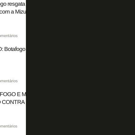
go resgata primeiro uniforme do futebol e lança camisa b
 com a Mizuno
omentários
: Botafogo divulga making of do lançamento da nova cami
omentários
FOGO E MIZUNO LANÇAM NOVA CAMISA PRETA, E E
 CONTRA O VITÓRIA
mentários