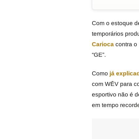
Com o estoque d
temporários prod
Carioca
contra o
“GE”.
Como
já explic
com WĒV para con
esportivo não é d
em tempo recorde