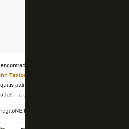
 encontrada com o fim do contrato com a Kappa, no
hn Textor
de romper o acordo firmado com a
Volt 
 quais patrocinadores estamparão o uniforme, já que
sados – a única marca certa é a
Champion Watch
.
FogãoNET e GE
isa
marca própria
uniforme
WĒV