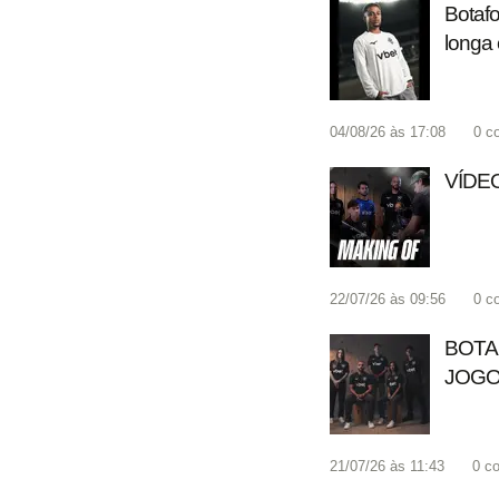
Botafo
longa
04/08/26 às 17:08
0
c
VÍDEO
22/07/26 às 09:56
0
c
BOTA
JOGO
21/07/26 às 11:43
0
co