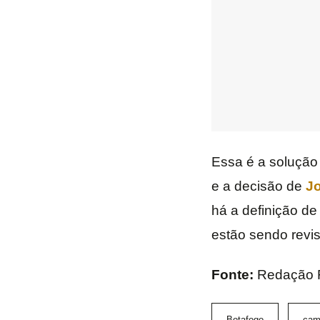
Essa é a solução
e a decisão de
Jo
há a definição de
estão sendo revi
Fonte:
Redação 
Botafogo
cam