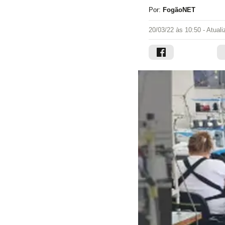
Por:
FogãoNET
20/03/22 às 10:50
- Atual