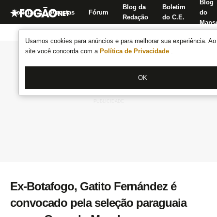
Blog
Blog da
Boletim
Notícias
Apostas
Fórum
do
Redação
do C.E.
Manse
Usamos cookies para anúncios e para melhorar sua experiência. Ao 
site você concorda com a
Política de Privacidade
.
OK
Ex-Botafogo, Gatito Fernández é
convocado pela seleção paraguaia