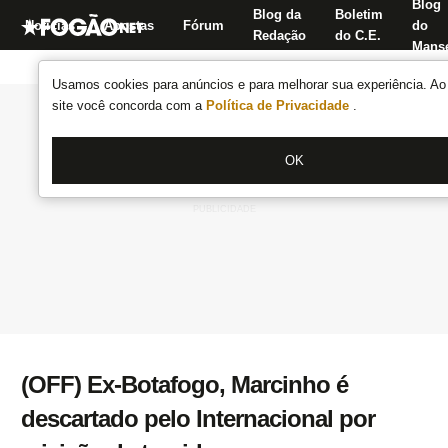
Blog
Blog da
Boletim
Notícias
Apostas
Fórum
do
Redação
do C.E.
Manse
Usamos cookies para anúncios e para melhorar sua experiência. Ao 
site você concorda com a
Política de Privacidade
.
OK
(OFF) Ex-Botafogo, Marcinho é
descartado pelo Internacional por