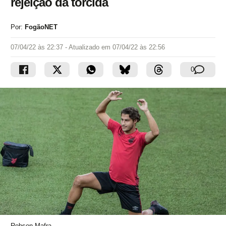
rejeição da torcida
Por:
FogãoNET
07/04/22 às 22:37
- Atualizado em
07/04/22 às 22:56
0
Robson Mafra