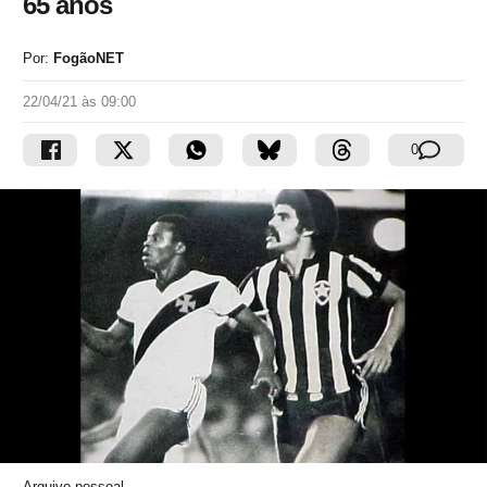
65 anos
Por:
FogãoNET
22/04/21 às 09:00
0
Arquivo pessoal