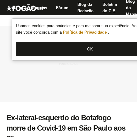
Blog
Blog da
Boletim
Notícias
Apostas
Fórum
do
Redação
do C.E.
Manse
Usamos cookies para anúncios e para melhorar sua experiência. Ao 
site você concorda com a
Política de Privacidade
.
OK
Ex-lateral-esquerdo do Botafogo
morre de Covid-19 em São Paulo aos