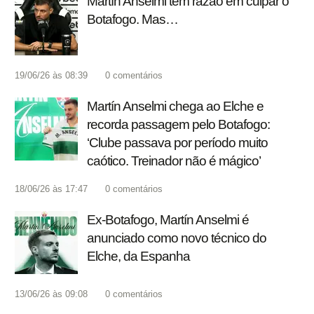
Martín Anselmi tem razão em culpar o
Botafogo. Mas…
19/06/26 às 08:39
0
comentários
Martín Anselmi chega ao Elche e
recorda passagem pelo Botafogo:
‘Clube passava por período muito
caótico. Treinador não é mágico’
18/06/26 às 17:47
0
comentários
Ex-Botafogo, Martín Anselmi é
anunciado como novo técnico do
Elche, da Espanha
13/06/26 às 09:08
0
comentários