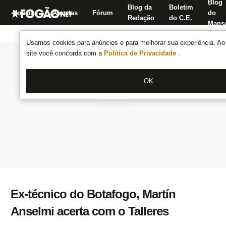
Blog
Blog da
Boletim
Notícias
Apostas
Fórum
do
Redação
do C.E.
Manse
Usamos cookies para anúncios e para melhorar sua experiência. Ao 
site você concorda com a
Política de Privacidade
.
OK
Ex-técnico do Botafogo, Martín
Anselmi acerta com o Talleres