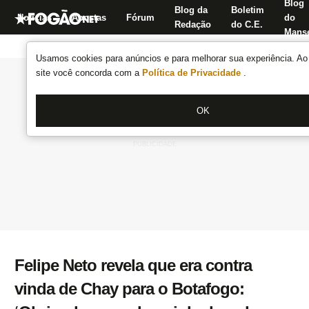
Blog
Blog da
Boletim
Notícias
Apostas
Fórum
do
Redação
do C.E.
Manse
Usamos cookies para anúncios e para melhorar sua experiência. Ao 
site você concorda com a
Política de Privacidade
.
OK
Felipe Neto revela que era contra
vinda de Chay para o Botafogo: