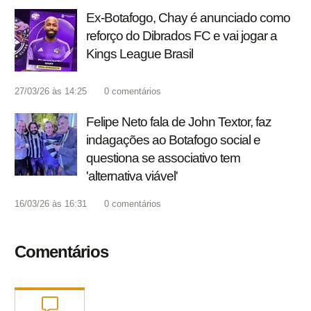
Ex-Botafogo, Chay é anunciado como
reforço do Dibrados FC e vai jogar a
Kings League Brasil
27/03/26 às 14:25
0
comentários
Felipe Neto fala de John Textor, faz
indagações ao Botafogo social e
questiona se associativo tem
'alternativa viável'
16/03/26 às 16:31
0
comentários
Comentários