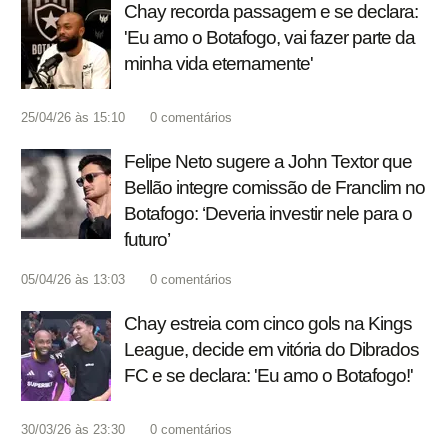
Chay recorda passagem e se declara:
'Eu amo o Botafogo, vai fazer parte da
minha vida eternamente'
25/04/26 às 15:10
0
comentários
Felipe Neto sugere a John Textor que
Bellão integre comissão de Franclim no
Botafogo: ‘Deveria investir nele para o
futuro’
05/04/26 às 13:03
0
comentários
Chay estreia com cinco gols na Kings
League, decide em vitória do Dibrados
FC e se declara: 'Eu amo o Botafogo!'
30/03/26 às 23:30
0
comentários