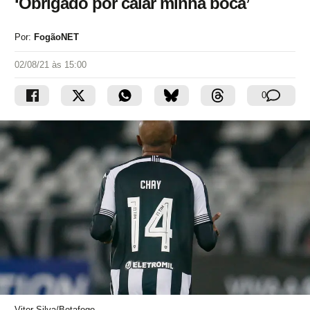
‘Obrigado por calar minha boca’
Por:
FogãoNET
02/08/21 às 15:00
0
Vitor Silva/Botafogo